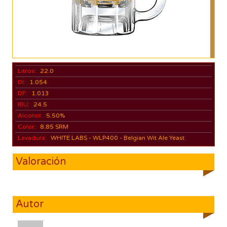
Litros:
22.0
DI:
1.054
DF:
1.013
IBU:
24.5
Alcohol:
5.50%
Color:
8.85 SRM
Levadura:
WHITE LABS - WLP400 - Belgian Wit Ale Yeast
Valoración
Autor