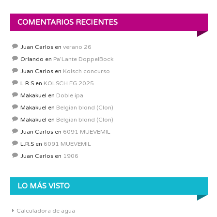
COMENTARIOS RECIENTES
Juan Carlos
en
verano 26
Orlando
en
Pa’Lante DoppelBock
Juan Carlos
en
Kolsch concurso
L.R.S
en
KOLSCH EG 2025
Makakuel
en
Doble ipa
Makakuel
en
Belgian blond (Clon)
Makakuel
en
Belgian blond (Clon)
Juan Carlos
en
6091 MUEVEMIL
L.R.S
en
6091 MUEVEMIL
Juan Carlos
en
1906
LO MÁS VISTO
Calculadora de agua