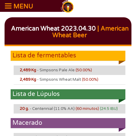
MENU
American Wheat 2023.04.30
| American
Wheat Beer
Lista de fermentables
2,489 Kg
- Simpsons Pale Ale
(50.00%)
2,489 Kg
- Simpsons Wheat Malt
(50.00%)
Lista de Lúpulos
20 g.
- Centennial
(11.0% AA)
(60 minutos)
(24.5 IBU)
Macerado