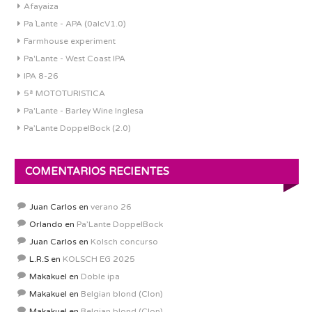
Afayaiza
Pa´Lante - APA (0alcV1.0)
Farmhouse experiment
Pa'Lante - West Coast IPA
IPA 8-26
5ª MOTOTURISTICA
Pa'Lante - Barley Wine Inglesa
Pa’Lante DoppelBock (2.0)
COMENTARIOS RECIENTES
Juan Carlos
en
verano 26
Orlando
en
Pa’Lante DoppelBock
Juan Carlos
en
Kolsch concurso
L.R.S
en
KOLSCH EG 2025
Makakuel
en
Doble ipa
Makakuel
en
Belgian blond (Clon)
Makakuel
en
Belgian blond (Clon)