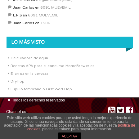
Juan Carlos
en
6091 MUEVEMIL
L.R.S
en
6091 MUEVEMIL
Juan Carlos
en
1906
LO MÁS VISTO
Calculadora de agua
Recetas APA para el concurso HomeBrewer.es
El arroz en la cerveza
DryHop
Lúpulo temprano o First Wort Hop
Todos los derechos reservados
ChangeLog
Este sitio web utiliza cookies para que usted tenga la mejor experiencia de
usuario. Si continúa navegando está dando su consentimiento para la
aceptación de las mencionadas cookies y la aceptación de nuestra
política de
cookies
, pinche el enlace para mayor información.
ACEPTAR