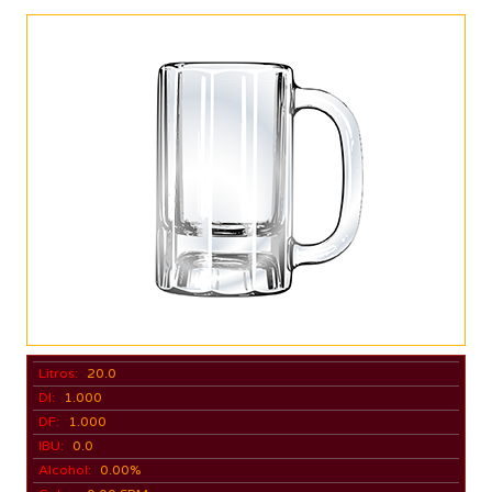
Litros:
20.0
DI:
1.000
DF:
1.000
IBU:
0.0
Alcohol:
0.00%