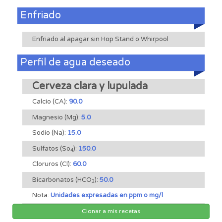
Enfriado
Enfriado al apagar sin Hop Stand o Whirpool
Perfil de agua deseado
Cerveza clara y lupulada
Calcio (CA):
90.0
Magnesio (Mg):
5.0
Sodio (Na):
15.0
Sulfatos (So
):
150.0
4
Cloruros (Cl):
60.0
Bicarbonatos (HCO
):
50.0
3
Nota:
Unidades expresadas en ppm o mg/l
Clonar a mis recetas