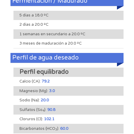
Fermentación / Madurado
5 días a 18.0 ºC
2 días a 20.0 ºC
1 semanas en secundario a 20.0 ºC
3 meses de maduración a 20.0 ºC
Perfil de agua deseado
Perfil equilibrado
Calcio (CA):
79.2
Magnesio (Mg):
3.0
Sodio (Na):
20.0
Sulfatos (So
):
90.8
4
Cloruros (Cl):
102.1
Bicarbonatos (HCO
):
60.0
3