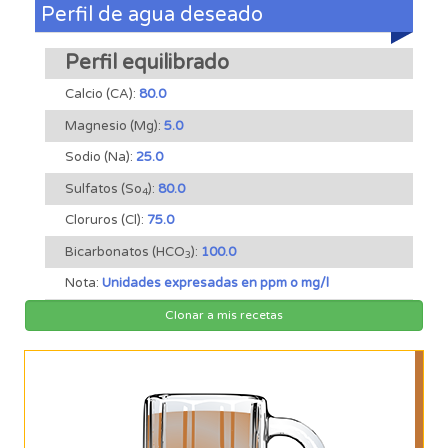
Perfil de agua deseado
Perfil equilibrado
Calcio (CA):
80.0
Magnesio (Mg):
5.0
Sodio (Na):
25.0
Sulfatos (So
):
80.0
4
Cloruros (Cl):
75.0
Bicarbonatos (HCO
):
100.0
3
Nota:
Unidades expresadas en ppm o mg/l
Clonar a mis recetas