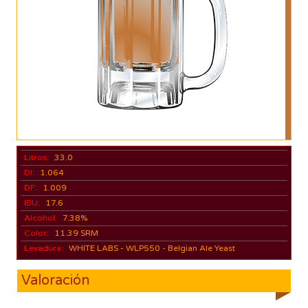
Litros:
33.0
DI:
1.064
DF:
1.009
IBU:
17.6
Alcohol:
7.38%
Color:
11.39 SRM
Levadura:
WHITE LABS - WLP550 - Belgian Ale Yeast
Valoración