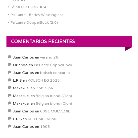
5ª MOTOTURISTICA
Pa'Lante - Barley Wine Inglesa
Pa’Lante DoppelBock (2.0)
COMENTARIOS RECIENTES
Juan Carlos
en
verano 26
Orlando
en
Pa’Lante DoppelBock
Juan Carlos
en
Kolsch concurso
L.R.S
en
KOLSCH EG 2025
Makakuel
en
Doble ipa
Makakuel
en
Belgian blond (Clon)
Makakuel
en
Belgian blond (Clon)
Juan Carlos
en
6091 MUEVEMIL
L.R.S
en
6091 MUEVEMIL
Juan Carlos
en
1906