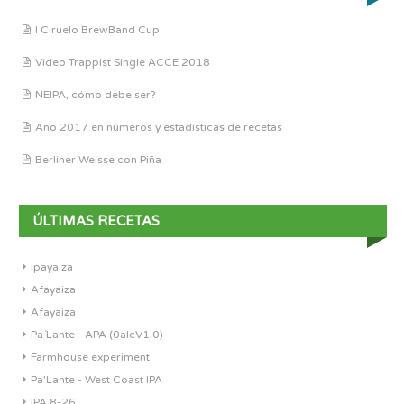
I Ciruelo BrewBand Cup
Vídeo Trappist Single ACCE 2018
NEIPA, cómo debe ser?
Año 2017 en números y estadísticas de recetas
Berliner Weisse con Piña
ÚLTIMAS RECETAS
ipayaiza
Afayaiza
Afayaiza
Pa´Lante - APA (0alcV1.0)
Farmhouse experiment
Pa'Lante - West Coast IPA
IPA 8-26