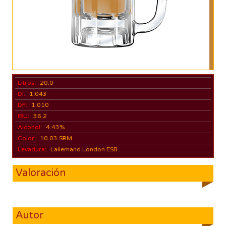
Litros:
20.0
DI:
1.043
DF:
1.010
IBU:
36.2
Alcohol:
4.43%
Color:
10.03 SRM
Levadura:
Lallemand London ESB
Valoración
Autor