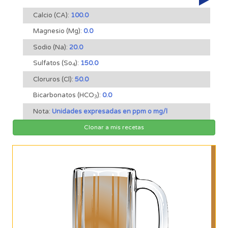
Calcio (CA):
100.0
Magnesio (Mg):
0.0
Sodio (Na):
20.0
Sulfatos (So
):
150.0
4
Cloruros (Cl):
50.0
Bicarbonatos (HCO
):
0.0
3
Nota:
Unidades expresadas en ppm o mg/l
Clonar a mis recetas