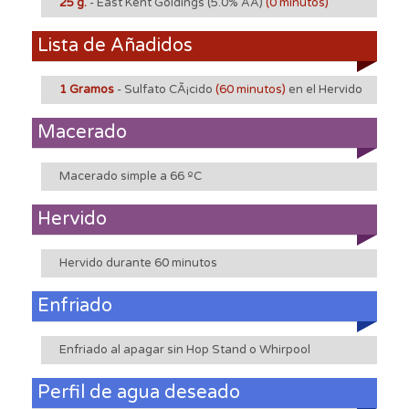
25 g.
- East Kent Goldings
(5.0% AA)
(0 minutos)
Lista de Añadidos
1 Gramos
- Sulfato CÃ¡cido
(60 minutos)
en el Hervido
Macerado
Macerado simple a 66 ºC
Hervido
Hervido durante 60 minutos
Enfriado
Enfriado al apagar sin Hop Stand o Whirpool
Perfil de agua deseado