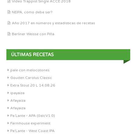
Vídeo Trappist Single ACCE 2018
NEIPA, cómo debe ser?
Año 2017 en números y estadísticas de recetas
Berliner Weisse con Piña
ÚLTIMAS RECETAS
pale con melocotones
Gouden Carolus Classic
Extra Stout 20 L 14.08.26
ipayaiza
Afayaiza
Afayaiza
Pa´Lante - APA (0alcV1.0)
Farmhouse experiment
Pa'Lante - West Coast IPA