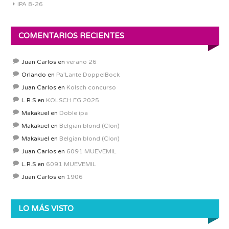
IPA 8-26
COMENTARIOS RECIENTES
Juan Carlos
en
verano 26
Orlando
en
Pa’Lante DoppelBock
Juan Carlos
en
Kolsch concurso
L.R.S
en
KOLSCH EG 2025
Makakuel
en
Doble ipa
Makakuel
en
Belgian blond (Clon)
Makakuel
en
Belgian blond (Clon)
Juan Carlos
en
6091 MUEVEMIL
L.R.S
en
6091 MUEVEMIL
Juan Carlos
en
1906
LO MÁS VISTO