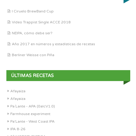
I Ciruelo BrewBand Cup
Vídeo Trappist Single ACCE 2018
NEIPA, cómo debe ser?
Año 2017 en números y estadísticas de recetas
Berliner Weisse con Piña
ÚLTIMAS RECETAS
Afayaiza
Afayaiza
Pa´Lante - APA (0alcV1.0)
Farmhouse experiment
Pa'Lante - West Coast IPA
IPA 8-26