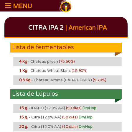
MENU
CITRA IPA 2
| American IPA
Lista de fermentables
4 Kg
- Chateau pilsen
(75.50%)
1 Kg
- Chateau Wheat Blanc
(18.90%)
0,3 Kg
- Chateau Arome (CARA HONEY)
(5.70%)
Lista de Lúpulos
15 g.
- IDAHO
(12.0% AA)
(50 días)
DryHop
15 g.
- Citra
(12.0% AA)
(50 días)
DryHop
30 g.
- Citra
(12.0% AA)
(10 días)
DryHop