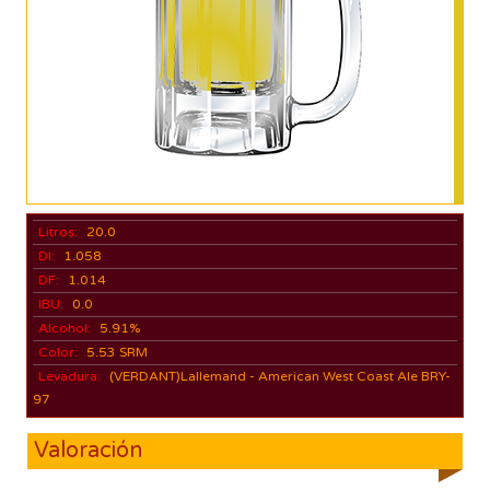
Litros:
20.0
DI:
1.058
DF:
1.014
IBU:
0.0
Alcohol:
5.91%
Color:
5.53 SRM
Levadura:
(VERDANT)Lallemand - American West Coast Ale BRY-
97
Valoración