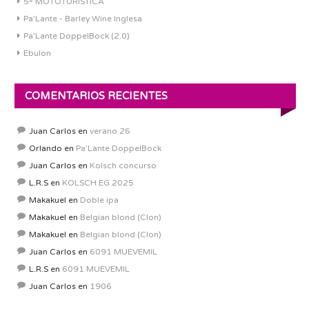
5ª MOTOTURISTICA
Pa'Lante - Barley Wine Inglesa
Pa’Lante DoppelBock (2.0)
Ebulon
COMENTARIOS RECIENTES
Juan Carlos
en
verano 26
Orlando
en
Pa’Lante DoppelBock
Juan Carlos
en
Kolsch concurso
L.R.S
en
KOLSCH EG 2025
Makakuel
en
Doble ipa
Makakuel
en
Belgian blond (Clon)
Makakuel
en
Belgian blond (Clon)
Juan Carlos
en
6091 MUEVEMIL
L.R.S
en
6091 MUEVEMIL
Juan Carlos
en
1906