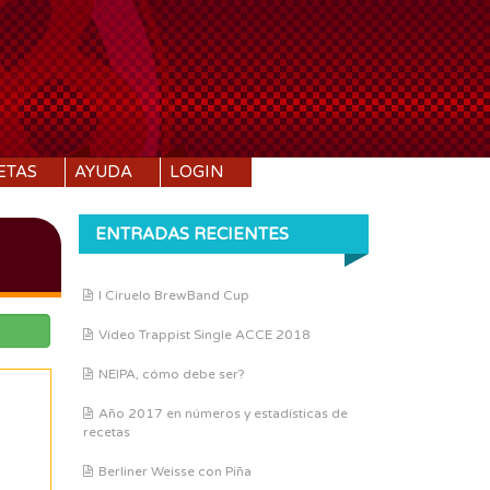
ETAS
AYUDA
LOGIN
ENTRADAS RECIENTES
I Ciruelo BrewBand Cup
Vídeo Trappist Single ACCE 2018
NEIPA, cómo debe ser?
Año 2017 en números y estadísticas de
recetas
Berliner Weisse con Piña