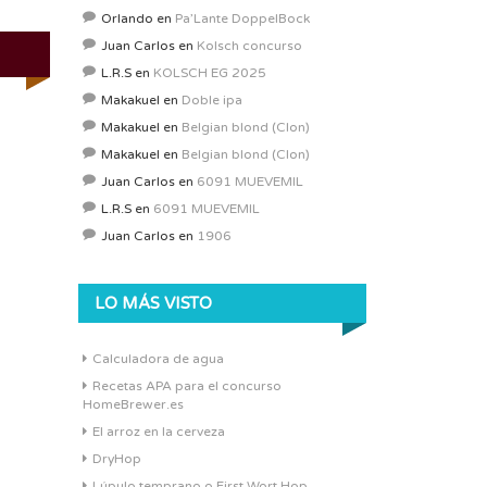
Orlando
en
Pa’Lante DoppelBock
Juan Carlos
en
Kolsch concurso
L.R.S
en
KOLSCH EG 2025
Makakuel
en
Doble ipa
Makakuel
en
Belgian blond (Clon)
Makakuel
en
Belgian blond (Clon)
Juan Carlos
en
6091 MUEVEMIL
L.R.S
en
6091 MUEVEMIL
Juan Carlos
en
1906
LO MÁS VISTO
Calculadora de agua
Recetas APA para el concurso
HomeBrewer.es
El arroz en la cerveza
DryHop
Lúpulo temprano o First Wort Hop