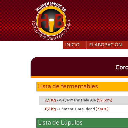
SKIP TO CONTENT
INICIO
ELABORACIÓN
Coro
Lista de fermentables
2,5 Kg
- Weyermann Pale Ale
(92.60%)
0,2 Kg
- Chateau Cara Blond
(7.40%)
Lista de Lúpulos