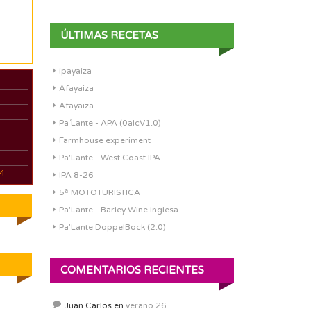
ÚLTIMAS RECETAS
ipayaiza
Afayaiza
Afayaiza
Pa´Lante - APA (0alcV1.0)
Farmhouse experiment
Pa'Lante - West Coast IPA
04
IPA 8-26
5ª MOTOTURISTICA
Pa'Lante - Barley Wine Inglesa
Pa’Lante DoppelBock (2.0)
COMENTARIOS RECIENTES
Juan Carlos
en
verano 26