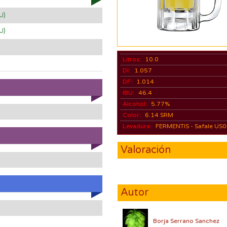
U)
U)
Litros:
10.0
DI:
1.057
DF:
1.014
IBU:
46.4
Alcohol:
5.77%
Color:
6.14 SRM
Levadura:
FERMENTIS - Safale US
Valoración
Autor
Borja Serrano Sanchez