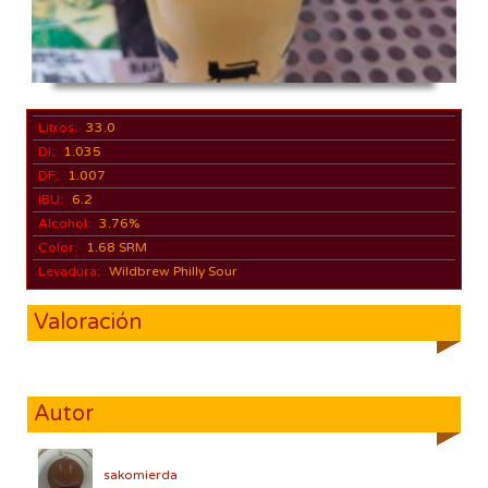
Litros:
33.0
DI:
1.035
DF:
1.007
IBU:
6.2
Alcohol:
3.76%
Color:
1.68 SRM
Levadura:
Wildbrew Philly Sour
Valoración
Autor
sakomierda