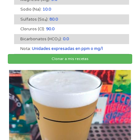
Sodio (Na):
10.0
Sulfatos (So
):
80.0
4
Cloruros (Cl):
90.0
Bicarbonatos (HCO
):
0.0
3
Nota:
Unidades expresadas en ppm o mg/l
Clonar a mis recetas