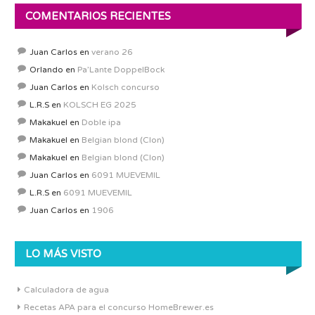
COMENTARIOS RECIENTES
Juan Carlos
en
verano 26
Orlando
en
Pa’Lante DoppelBock
Juan Carlos
en
Kolsch concurso
L.R.S
en
KOLSCH EG 2025
Makakuel
en
Doble ipa
Makakuel
en
Belgian blond (Clon)
Makakuel
en
Belgian blond (Clon)
Juan Carlos
en
6091 MUEVEMIL
L.R.S
en
6091 MUEVEMIL
Juan Carlos
en
1906
LO MÁS VISTO
Calculadora de agua
Recetas APA para el concurso HomeBrewer.es