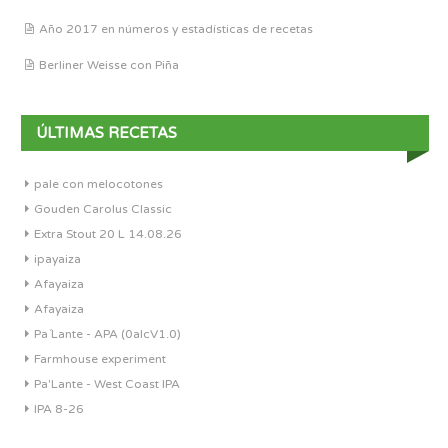
Año 2017 en números y estadísticas de recetas
Berliner Weisse con Piña
ÚLTIMAS RECETAS
pale con melocotones
Gouden Carolus Classic
Extra Stout 20 L 14.08.26
ipayaiza
Afayaiza
Afayaiza
Pa´Lante - APA (0alcV1.0)
Farmhouse experiment
Pa'Lante - West Coast IPA
IPA 8-26