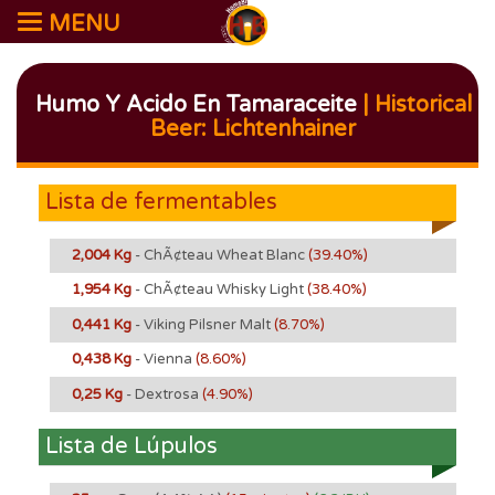
MENU
Humo Y Acido En Tamaraceite
| Historical
Beer: Lichtenhainer
Lista de fermentables
2,004 Kg
- ChÃ¢teau Wheat Blanc
(39.40%)
1,954 Kg
- ChÃ¢teau Whisky Light
(38.40%)
0,441 Kg
- Viking Pilsner Malt
(8.70%)
0,438 Kg
- Vienna
(8.60%)
0,25 Kg
- Dextrosa
(4.90%)
Lista de Lúpulos