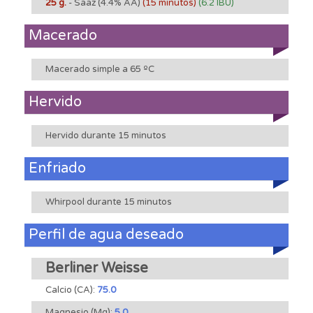
25 g.
- Saaz
(4.4% AA)
(15 minutos)
(6.2 IBU)
Macerado
Macerado simple a 65 ºC
Hervido
Hervido durante 15 minutos
Enfriado
Whirpool durante 15 minutos
Perfil de agua deseado
Berliner Weisse
Calcio (CA):
75.0
Magnesio (Mg):
5.0