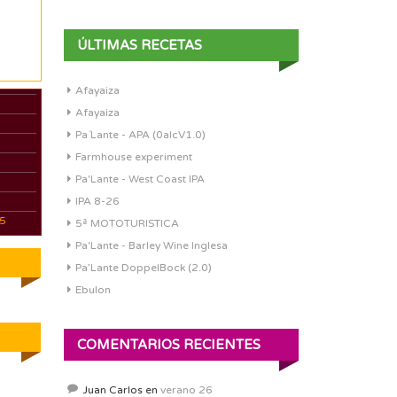
ÚLTIMAS RECETAS
Afayaiza
Afayaiza
Pa´Lante - APA (0alcV1.0)
Farmhouse experiment
Pa'Lante - West Coast IPA
IPA 8-26
05
5ª MOTOTURISTICA
Pa'Lante - Barley Wine Inglesa
Pa’Lante DoppelBock (2.0)
Ebulon
COMENTARIOS RECIENTES
Juan Carlos
en
verano 26