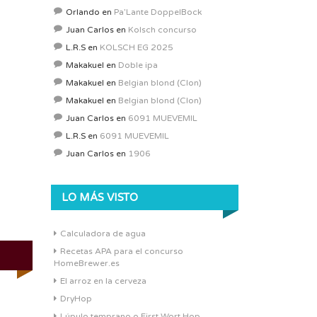
Orlando
en
Pa’Lante DoppelBock
Juan Carlos
en
Kolsch concurso
L.R.S
en
KOLSCH EG 2025
Makakuel
en
Doble ipa
Makakuel
en
Belgian blond (Clon)
Makakuel
en
Belgian blond (Clon)
Juan Carlos
en
6091 MUEVEMIL
L.R.S
en
6091 MUEVEMIL
Juan Carlos
en
1906
LO MÁS VISTO
Calculadora de agua
Recetas APA para el concurso
HomeBrewer.es
El arroz en la cerveza
DryHop
Lúpulo temprano o First Wort Hop