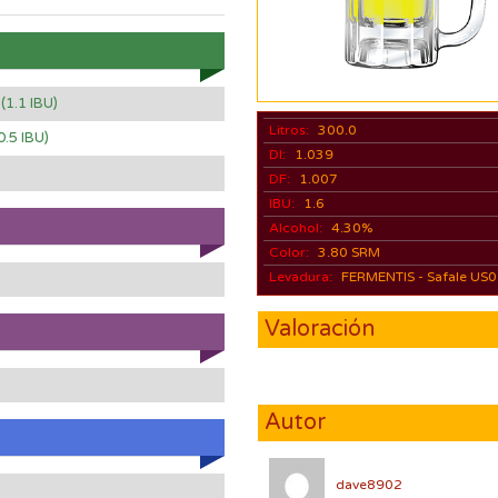
)
(1.1 IBU)
Litros:
300.0
0.5 IBU)
DI:
1.039
DF:
1.007
IBU:
1.6
Alcohol:
4.30%
Color:
3.80 SRM
Levadura:
FERMENTIS - Safale US
Valoración
Autor
dave8902