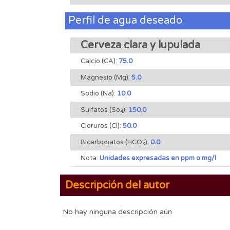
Perfil de agua deseado
Cerveza clara y lupulada
Calcio (CA):
75.0
Magnesio (Mg):
5.0
Sodio (Na):
10.0
Sulfatos (So
):
150.0
4
Cloruros (Cl):
50.0
Bicarbonatos (HCO
):
0.0
3
Nota:
Unidades expresadas en ppm o mg/l
Descripción del autor
No hay ninguna descripción aún