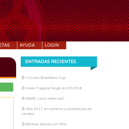
ETAS
AYUDA
LOGIN
ENTRADAS RECIENTES
I Ciruelo BrewBand Cup
Vídeo Trappist Single ACCE 2018
NEIPA, cómo debe ser?
Año 2017 en números y estadísticas de
recetas
Berliner Weisse con Piña