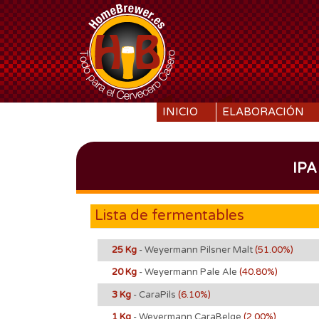
SKIP TO CONTENT
INICIO
ELABORACIÓN
IPA
Lista de fermentables
25 Kg
- Weyermann Pilsner Malt
(51.00%)
20 Kg
- Weyermann Pale Ale
(40.80%)
3 Kg
- CaraPils
(6.10%)
1 Kg
- Weyermann CaraBelge
(2.00%)