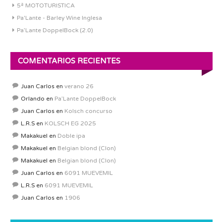
5ª MOTOTURISTICA
Pa'Lante - Barley Wine Inglesa
Pa’Lante DoppelBock (2.0)
COMENTARIOS RECIENTES
Juan Carlos
en
verano 26
Orlando
en
Pa’Lante DoppelBock
Juan Carlos
en
Kolsch concurso
L.R.S
en
KOLSCH EG 2025
Makakuel
en
Doble ipa
Makakuel
en
Belgian blond (Clon)
Makakuel
en
Belgian blond (Clon)
Juan Carlos
en
6091 MUEVEMIL
L.R.S
en
6091 MUEVEMIL
Juan Carlos
en
1906