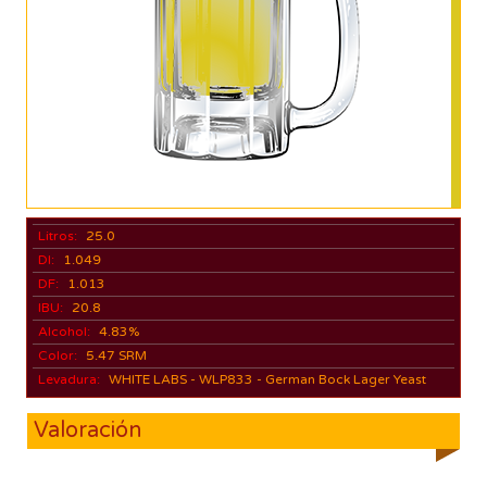
Litros:
25.0
DI:
1.049
DF:
1.013
IBU:
20.8
Alcohol:
4.83%
Color:
5.47 SRM
Levadura:
WHITE LABS - WLP833 - German Bock Lager Yeast
Valoración