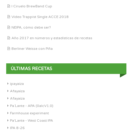
I Ciruelo BrewBand Cup
Vídeo Trappist Single ACCE 2018
NEIPA, cómo debe ser?
Año 2017 en números y estadísticas de recetas
Berliner Weisse con Piña
ÚLTIMAS RECETAS
ipayaiza
Afayaiza
Afayaiza
Pa´Lante - APA (0alcV1.0)
Farmhouse experiment
Pa'Lante - West Coast IPA
IPA 8-26