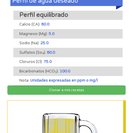
Perfil de agua deseado
Perfil equilibrado
Calcio (CA):
80.0
Magnesio (Mg):
5.0
Sodio (Na):
25.0
Sulfatos (So
):
80.0
4
Cloruros (Cl):
75.0
Bicarbonatos (HCO
):
100.0
3
Nota:
Unidades expresadas en ppm o mg/l
Clonar a mis recetas