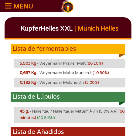
MENU
KupferHelles XXL
| Munich Helles
Lista de fermentables
5,503 Kg
- Weyermann Pilsner Malt
(86.10%)
0,697 Kg
- Weyermann Malta Munich II
(10.90%)
0,192 Kg
- Weyermann Melanoidin
(3.00%)
Lista de Lúpulos
45 g.
- Hallertau / Hallertauer MittelfrÃ¼h
(5.0% AA)
(60
minutos)
(20.8 IBU)
Lista de Añadidos