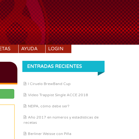
ETAS
AYUDA
LOGIN
ENTRADAS RECIENTES
I Ciruelo BrewBand Cup
Vídeo Trappist Single ACCE 2018
NEIPA, cómo debe ser?
Año 2017 en números y estadísticas de
recetas
Berliner Weisse con Piña