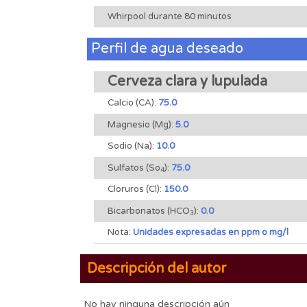
Whirpool durante 80 minutos
Perfil de agua deseado
Cerveza clara y lupulada
Calcio (CA):
75.0
Magnesio (Mg):
5.0
Sodio (Na):
10.0
Sulfatos (So
):
75.0
4
Cloruros (Cl):
150.0
Bicarbonatos (HCO
):
0.0
3
Nota:
Unidades expresadas en ppm o mg/l
Descripción del autor
No hay ninguna descripción aún