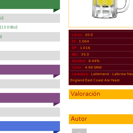
BU)
(13.0 IBU)
Litros:
20.0
U)
DI:
1.064
DF:
1.016
IBU:
35.0
Alcohol:
6.44%
Color:
4.99 SRM
Levadura:
Lallemand - Lalbrew Ne
England East Coast Ale Yeast
Valoración
Autor