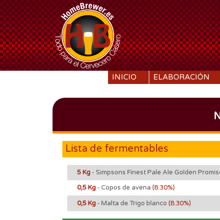
SKIP TO CONTENT
INICIO
ELABORACIÓN
N
Lista de fermentables
5 Kg
- Simpsons Finest Pale Ale Golden Promi
0,5 Kg
- Copos de avena
(8.30%)
0,5 Kg
- Malta de Trigo blanco
(8.30%)