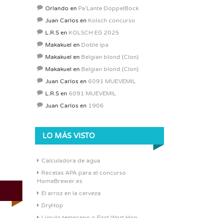
Orlando
en
Pa’Lante DoppelBock
Juan Carlos
en
Kolsch concurso
L.R.S
en
KOLSCH EG 2025
Makakuel
en
Doble ipa
Makakuel
en
Belgian blond (Clon)
Makakuel
en
Belgian blond (Clon)
Juan Carlos
en
6091 MUEVEMIL
L.R.S
en
6091 MUEVEMIL
Juan Carlos
en
1906
LO MÁS VISTO
Calculadora de agua
Recetas APA para el concurso
HomeBrewer.es
El arroz en la cerveza
DryHop
Lúpulo temprano o First Wort Hop