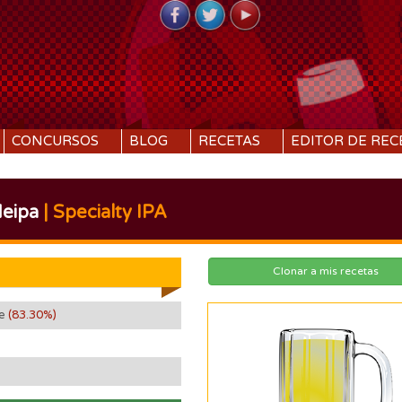
CONCURSOS
BLOG
RECETAS
EDITOR DE REC
eipa
| Specialty IPA
Clonar a mis recetas
se
(83.30%)