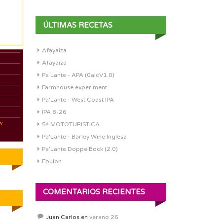
ÚLTIMAS RECETAS
Afayaiza
Afayaiza
Pa´Lante - APA (0alcV1.0)
Farmhouse experiment
Pa'Lante - West Coast IPA
IPA 8-26
w
5ª MOTOTURISTICA
Pa'Lante - Barley Wine Inglesa
Pa’Lante DoppelBock (2.0)
Ebulon
COMENTARIOS RECIENTES
Juan Carlos
en
verano 26