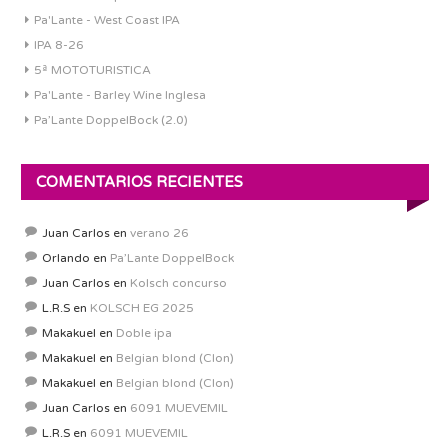
Pa'Lante - West Coast IPA
IPA 8-26
5ª MOTOTURISTICA
Pa'Lante - Barley Wine Inglesa
Pa’Lante DoppelBock (2.0)
COMENTARIOS RECIENTES
Juan Carlos
en
verano 26
Orlando
en
Pa’Lante DoppelBock
Juan Carlos
en
Kolsch concurso
L.R.S
en
KOLSCH EG 2025
Makakuel
en
Doble ipa
Makakuel
en
Belgian blond (Clon)
Makakuel
en
Belgian blond (Clon)
Juan Carlos
en
6091 MUEVEMIL
L.R.S
en
6091 MUEVEMIL