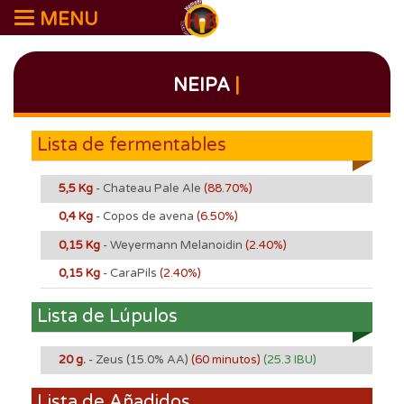
MENU
NEIPA
|
Lista de fermentables
5,5 Kg
- Chateau Pale Ale
(88.70%)
0,4 Kg
- Copos de avena
(6.50%)
0,15 Kg
- Weyermann Melanoidin
(2.40%)
0,15 Kg
- CaraPils
(2.40%)
Lista de Lúpulos
20 g.
- Zeus
(15.0% AA)
(60 minutos)
(25.3 IBU)
Lista de Añadidos