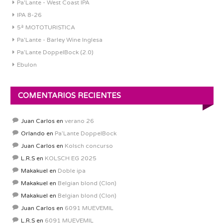
Pa'Lante - West Coast IPA
IPA 8-26
5ª MOTOTURISTICA
Pa'Lante - Barley Wine Inglesa
Pa’Lante DoppelBock (2.0)
Ebulon
COMENTARIOS RECIENTES
Juan Carlos
en
verano 26
Orlando
en
Pa’Lante DoppelBock
Juan Carlos
en
Kolsch concurso
L.R.S
en
KOLSCH EG 2025
Makakuel
en
Doble ipa
Makakuel
en
Belgian blond (Clon)
Makakuel
en
Belgian blond (Clon)
Juan Carlos
en
6091 MUEVEMIL
L.R.S
en
6091 MUEVEMIL