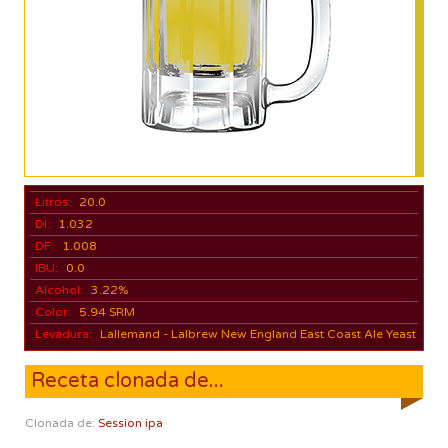
Litros:
20.0
DI:
1.032
DF:
1.008
IBU:
0.0
Alcohol:
3.22%
Color:
5.94 SRM
Levadura:
Lallemand - Lalbrew New England East Coast Ale Yeast
Receta clonada de...
Clonada de:
Session ipa