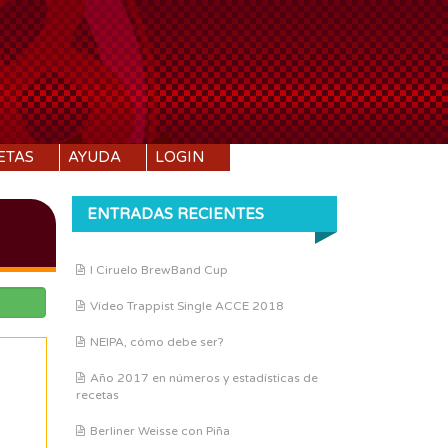
ETAS
AYUDA
LOGIN
ENTRADAS RECIENTES
I Ciruelo BrewBand Cup
Vídeo Trappist Single ACCE 2018
NEIPA, cómo debe ser?
Año 2017 en números y estadísticas de
recetas
Berliner Weisse con Piña