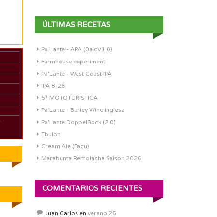
ÚLTIMAS RECETAS
Pa´Lante - APA (0alcV1.0)
Farmhouse experiment
Pa'Lante - West Coast IPA
IPA 8-26
5ª MOTOTURISTICA
Pa'Lante - Barley Wine Inglesa
-
Pa’Lante DoppelBock (2.0)
Ebulon
Cream Ale (Facu)
Marabunta Remolacha Saison 2026
COMENTARIOS RECIENTES
Juan Carlos
en
verano 26