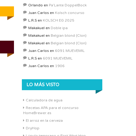
Orlando
en
Pa’Lante DoppelBock
Juan Carlos
en
Kolsch concurso
L.R.S
en
KOLSCH EG 2025
Makakuel
en
Doble ipa
Makakuel
en
Belgian blond (Clon)
Makakuel
en
Belgian blond (Clon)
Juan Carlos
en
6091 MUEVEMIL
L.R.S
en
6091 MUEVEMIL
Juan Carlos
en
1906
LO MÁS VISTO
Calculadora de agua
Recetas APA para el concurso
HomeBrewer.es
El arroz en la cerveza
DryHop
Lúpulo temprano o First Wort Hop