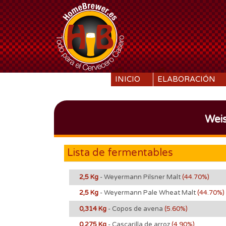
SKIP TO CONTENT
INICIO
ELABORACIÓN
Wei
Lista de fermentables
2,5 Kg
- Weyermann Pilsner Malt
(44.70%)
2,5 Kg
- Weyermann Pale Wheat Malt
(44.70%)
0,314 Kg
- Copos de avena
(5.60%)
0,275 Kg
- Cascarilla de arroz
(4.90%)