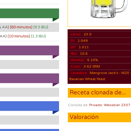
% AA)
(60 minutos)
(9.3 IBU)
Litros:
23.0
 AA)
(10 minutos)
(1.3 IBU)
DI:
1.049
DF:
1.011
IBU:
10.6
Alcohol:
5.10%
Color:
3.62 SRM
Levadura:
Mangrove Jack's - M20 
Bavarian Wheat Yeast
Receta clonada de...
Clonada de:
Privado: Weissbier 2307
Valoración