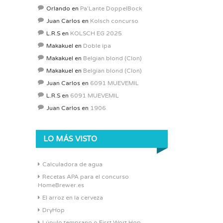
Orlando
en
Pa’Lante DoppelBock
Juan Carlos
en
Kolsch concurso
L.R.S
en
KOLSCH EG 2025
Makakuel
en
Doble ipa
Makakuel
en
Belgian blond (Clon)
Makakuel
en
Belgian blond (Clon)
Juan Carlos
en
6091 MUEVEMIL
L.R.S
en
6091 MUEVEMIL
Juan Carlos
en
1906
LO MÁS VISTO
Calculadora de agua
Recetas APA para el concurso
HomeBrewer.es
El arroz en la cerveza
DryHop
Lúpulo temprano o First Wort Hop