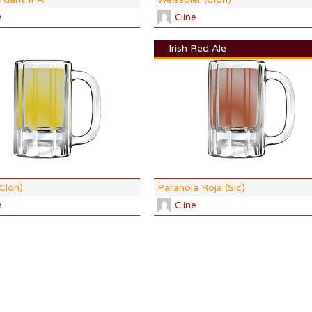
e
Cline
Irish Red Ale
DI:
1.059
DF:
1.014
IBU:
35.8
ABV:
6.04%
18 SRM
COLOR:
6.01 SRM
Clon)
Paranoia Roja (sic)
e
Cline