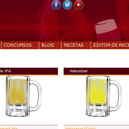
CONCURSOS
BLOG
RECETAS
EDITOR DE REC
le IPA
Weissbier
DI:
1.071
DF:
1.018
IBU:
93.3
%
ABV:
7.11%
21 SRM
COLOR:
6.66 SRM
rdant IPA
Weissbier (Clon)