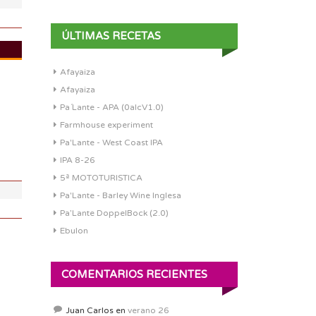
ÚLTIMAS RECETAS
Afayaiza
DI:
1.045
Afayaiza
DF:
1.011
Pa´Lante - APA (0alcV1.0)
IBU:
21.3
Farmhouse experiment
ABV:
4.56%
Pa'Lante - West Coast IPA
COLOR:
15.43 SRM
IPA 8-26
5ª MOTOTURISTICA
Pa'Lante - Barley Wine Inglesa
Pa’Lante DoppelBock (2.0)
Ebulon
COMENTARIOS RECIENTES
Juan Carlos
en
verano 26