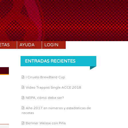
ETAS
AYUDA
LOGIN
ENTRADAS RECIENTES
I Ciruelo BrewBand Cup
DI:
1.053
Vídeo Trappist Single ACCE 2018
DF:
1.007
IBU:
12.4
NEIPA, cómo debe ser?
ABV:
6.17%
Año 2017 en números y estadísticas de
recetas
COLOR:
4.08 SRM
Berliner Weisse con Piña