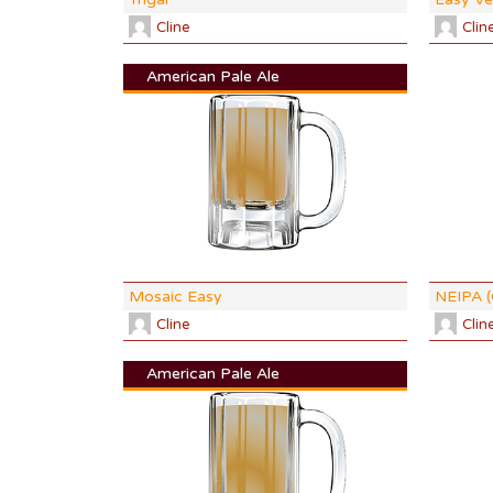
Cline
Clin
American Pale Ale
DI:
1.051
DF:
1.010
IBU:
34.6
ABV:
5.5%
COLOR:
9.
Mosaic Easy
NEIPA (
Cline
Clin
American Pale Ale
DI:
1.056
DF:
1.011
IBU:
33