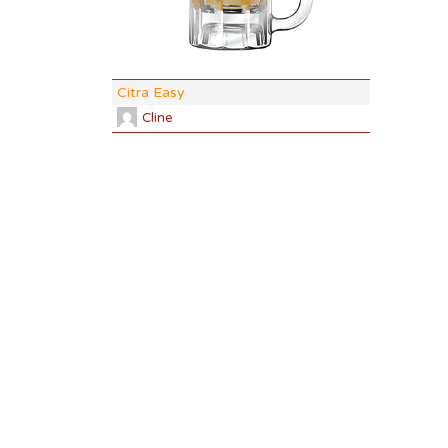
ABV:
6.04
COLOR:
8.
Citra Easy
Cline