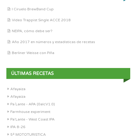
I Ciruelo BrewBand Cup
Vídeo Trappist Single ACCE 2018
NEIPA, cómo debe ser?
Año 2017 en números y estadísticas de recetas
Berliner Weisse con Piña
ÚLTIMAS RECETAS
Afayaiza
Afayaiza
Pa´Lante - APA (0alcV1.0)
Farmhouse experiment
Pa'Lante - West Coast IPA
IPA 8-26
5ª MOTOTURISTICA