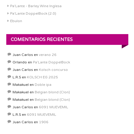
Pa'Lante - Barley Wine Inglesa
Pa’Lante DoppelBock (2.0)
Ebulon
COMENTARIOS RECIENTES
Juan Carlos
en
verano 26
Orlando
en
Pa’Lante DoppelBock
Juan Carlos
en
Kolsch concurso
L.R.S
en
KOLSCH EG 2025
Makakuel
en
Doble ipa
Makakuel
en
Belgian blond (Clon)
Makakuel
en
Belgian blond (Clon)
Juan Carlos
en
6091 MUEVEMIL
L.R.S
en
6091 MUEVEMIL
Juan Carlos
en
1906