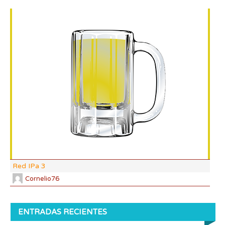
DI:
DF:
IBU
AB
CO
Red IPa 3
Cornelio76
ENTRADAS RECIENTES