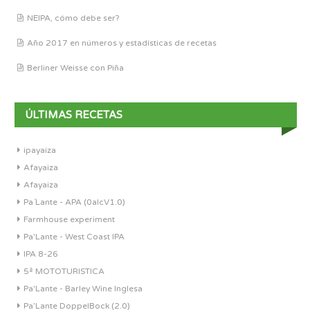
NEIPA, cómo debe ser?
Año 2017 en números y estadísticas de recetas
Berliner Weisse con Piña
ÚLTIMAS RECETAS
ipayaiza
Afayaiza
Afayaiza
Pa´Lante - APA (0alcV1.0)
Farmhouse experiment
Pa'Lante - West Coast IPA
IPA 8-26
5ª MOTOTURISTICA
Pa'Lante - Barley Wine Inglesa
Pa’Lante DoppelBock (2.0)