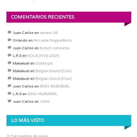
COMENTARIOS RECIENTES
Juan Carlos
en
verano 26
Orlando
en
Pa’Lante DoppelBock
Juan Carlos
en
Kolsch concurso
L.R.S
en
KOLSCH EG 2025
Makakuel
en
Doble ipa
Makakuel
en
Belgian blond (Clon)
Makakuel
en
Belgian blond (Clon)
Juan Carlos
en
6091 MUEVEMIL
L.R.S
en
6091 MUEVEMIL
Juan Carlos
en
1906
LO MÁS VISTO
Calculadora de agua