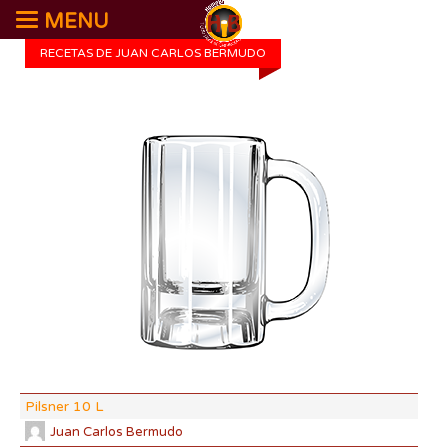
MENU
RECETAS DE JUAN CARLOS BERMUDO
DI:
DF:
IBU
AB
CO
Pilsner 10 L
Juan Carlos Bermudo