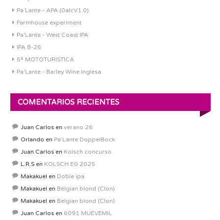
Pa´Lante - APA (0alcV1.0)
Farmhouse experiment
Pa'Lante - West Coast IPA
IPA 8-26
5ª MOTOTURISTICA
Pa'Lante - Barley Wine Inglesa
COMENTARIOS RECIENTES
Juan Carlos
en
verano 26
Orlando
en
Pa’Lante DoppelBock
Juan Carlos
en
Kolsch concurso
L.R.S
en
KOLSCH EG 2025
Makakuel
en
Doble ipa
Makakuel
en
Belgian blond (Clon)
Makakuel
en
Belgian blond (Clon)
Juan Carlos
en
6091 MUEVEMIL