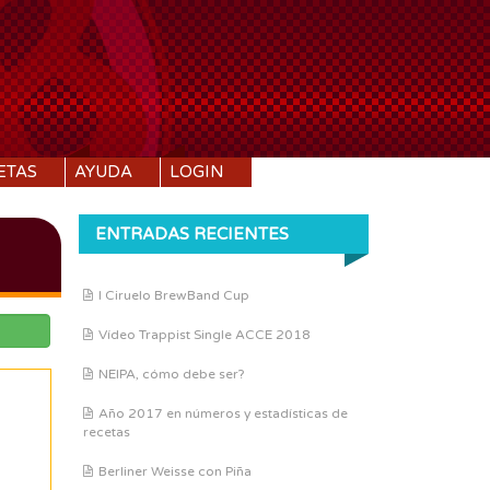
ETAS
AYUDA
LOGIN
ENTRADAS RECIENTES
I Ciruelo BrewBand Cup
Vídeo Trappist Single ACCE 2018
NEIPA, cómo debe ser?
Año 2017 en números y estadísticas de
recetas
Berliner Weisse con Piña