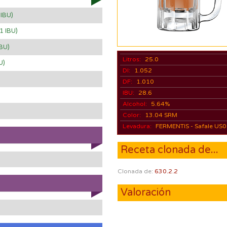
 IBU)
1 IBU)
IBU)
Litros:
25.0
U)
DI:
1.052
DF:
1.010
IBU:
28.6
Alcohol:
5.64%
Color:
13.04 SRM
Levadura:
FERMENTIS - Safale US
Receta clonada de...
Clonada de:
630.2.2
Valoración