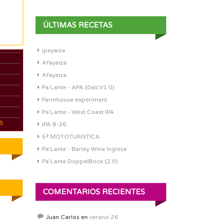
ÚLTIMAS RECETAS
ipayaiza
Afayaiza
Afayaiza
Pa´Lante - APA (0alcV1.0)
Farmhouse experiment
Pa'Lante - West Coast IPA
05
IPA 8-26
5ª MOTOTURISTICA
Pa'Lante - Barley Wine Inglesa
Pa’Lante DoppelBock (2.0)
COMENTARIOS RECIENTES
Juan Carlos
en
verano 26