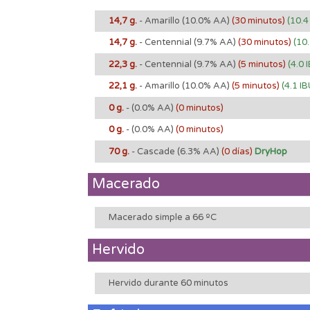
14,7 g.
- Amarillo
(10.0% AA)
(30 minutos)
(10.4
14,7 g.
- Centennial
(9.7% AA)
(30 minutos)
(10.
22,3 g.
- Centennial
(9.7% AA)
(5 minutos)
(4.0 
22,1 g.
- Amarillo
(10.0% AA)
(5 minutos)
(4.1 IB
0 g.
-
(0.0% AA)
(0 minutos)
0 g.
-
(0.0% AA)
(0 minutos)
70 g.
- Cascade
(6.3% AA)
(0 días)
DryHop
Macerado
Macerado simple a 66 ºC
Hervido
Hervido durante 60 minutos