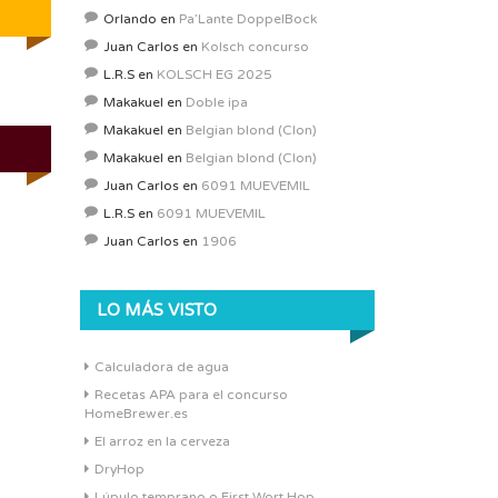
Orlando
en
Pa’Lante DoppelBock
Juan Carlos
en
Kolsch concurso
L.R.S
en
KOLSCH EG 2025
Makakuel
en
Doble ipa
Makakuel
en
Belgian blond (Clon)
Makakuel
en
Belgian blond (Clon)
Juan Carlos
en
6091 MUEVEMIL
L.R.S
en
6091 MUEVEMIL
Juan Carlos
en
1906
LO MÁS VISTO
Calculadora de agua
Recetas APA para el concurso
HomeBrewer.es
El arroz en la cerveza
DryHop
Lúpulo temprano o First Wort Hop