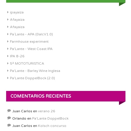
ipayaiza
Afayaiza
Afayaiza
Pa´Lante - APA (0alcV1.0)
Farmhouse experiment
Pa'Lante - West Coast IPA
IPA 8-26
5ª MOTOTURISTICA
Pa'Lante - Barley Wine Inglesa
Pa’Lante DoppelBock (2.0)
COMENTARIOS RECIENTES
Juan Carlos
en
verano 26
Orlando
en
Pa’Lante DoppelBock
Juan Carlos
en
Kolsch concurso