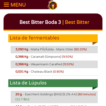
MENU
Best Bitter Boda 3
| Best Bitter
Lista de fermentables
3,093 Kg
- Malta PÃƒÂ¡lida - Maris Otter
(80.20%)
0,366 Kg
- Caramalt (Simpsons)
(9.50%)
0,366 Kg
- Weyermann CaraRed
(9.50%)
0,031 Kg
- Chateau Black
(0.80%)
Lista de Lúpulos
20 g.
- East Kent Goldings (EKG)
(5.2% AA)
(60 minutos)
(12.7 IBU)