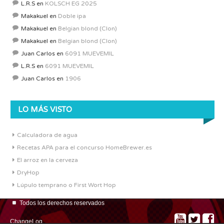
L.R.S
en
KOLSCH EG 2025
Makakuel
en
Doble ipa
Makakuel
en
Belgian blond (Clon)
Makakuel
en
Belgian blond (Clon)
Juan Carlos
en
6091 MUEVEMIL
L.R.S
en
6091 MUEVEMIL
Juan Carlos
en
1906
LO MÁS VISTO
Calculadora de agua
Recetas APA para el concurso HomeBrewer.es
El arroz en la cerveza
DryHop
Lúpulo temprano o First Wort Hop
Todos los derechos reservados
ChangeLog