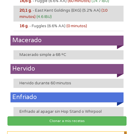
16,6 g.
- Fuggle
(6.6% AA)
(60 minutos)
(14.7 IBU)
20,1 g.
- East Kent Goldings (EKG)
(5.2% AA)
(10
minutos)
(4.6 IBU)
16 g.
- Fuggles
(6.6% AA)
(0 minutos)
Macerado
Macerado simple a 68 ºC
Hervido
Hervido durante 60 minutos
Enfriado
Enfriado al apagar sin Hop Stand o Whirpool
Clonar a mis recetas