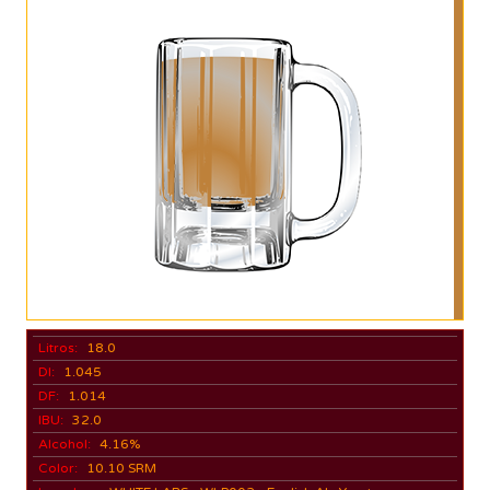
Litros:
18.0
DI:
1.045
DF:
1.014
IBU:
32.0
Alcohol:
4.16%
Color:
10.10 SRM