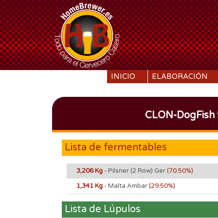
SKIP TO CONTENT
INICIO
ELABORACIÓN
CLON-DogFish 9
Lista de fermentables
3,206 Kg
- Pilsner (2 Row) Ger
(70.50%)
1,341 Kg
- Malta Ambar
(29.50%)
Lista de Lúpulos