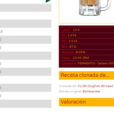
Litros:
12.0
U)
DI:
1.074
)
DF:
1.014
IBU:
87.6
)
Alcohol:
8.05%
Color:
10.55 SRM
)
Levadura:
FERMENTIS - Safale US
)
Receta clonada de...
Clonada de:
CLON-DogFish 90 head 
)
Receta original:
Bombardier
)
Valoración