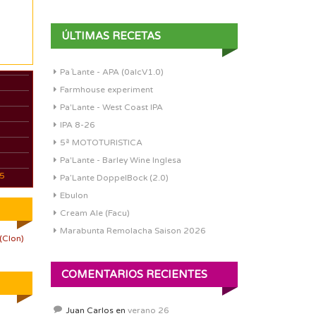
ÚLTIMAS RECETAS
Pa´Lante - APA (0alcV1.0)
Farmhouse experiment
Pa'Lante - West Coast IPA
IPA 8-26
5ª MOTOTURISTICA
Pa'Lante - Barley Wine Inglesa
05
Pa’Lante DoppelBock (2.0)
Ebulon
Cream Ale (Facu)
Marabunta Remolacha Saison 2026
(Clon)
COMENTARIOS RECIENTES
Juan Carlos
en
verano 26