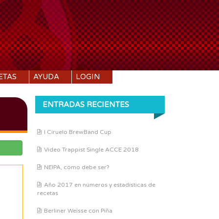
ETAS
AYUDA
LOGIN
ENTRADAS RECIENTES
I Ciruelo BrewBand Cup
Vídeo Trappist Single ACCE 2018
NEIPA, cómo debe ser?
Año 2017 en números y estadísticas de
recetas
Berliner Weisse con Piña