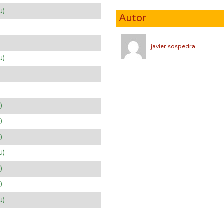
U)
Autor
javier.sospedra
U)
)
)
)
U)
)
)
U)