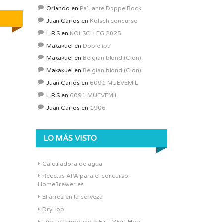
Orlando
en
Pa’Lante DoppelBock
Juan Carlos
en
Kolsch concurso
L.R.S
en
KOLSCH EG 2025
Makakuel
en
Doble ipa
Makakuel
en
Belgian blond (Clon)
Makakuel
en
Belgian blond (Clon)
Juan Carlos
en
6091 MUEVEMIL
L.R.S
en
6091 MUEVEMIL
Juan Carlos
en
1906
LO MÁS VISTO
Calculadora de agua
Recetas APA para el concurso
HomeBrewer.es
El arroz en la cerveza
DryHop
Lúpulo temprano o First Wort Hop