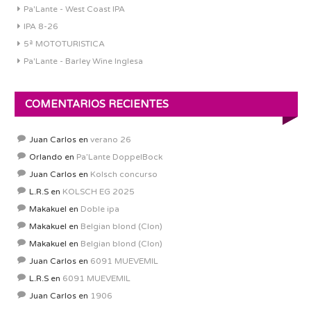
Pa'Lante - West Coast IPA
IPA 8-26
5ª MOTOTURISTICA
Pa'Lante - Barley Wine Inglesa
COMENTARIOS RECIENTES
Juan Carlos
en
verano 26
Orlando
en
Pa’Lante DoppelBock
Juan Carlos
en
Kolsch concurso
L.R.S
en
KOLSCH EG 2025
Makakuel
en
Doble ipa
Makakuel
en
Belgian blond (Clon)
Makakuel
en
Belgian blond (Clon)
Juan Carlos
en
6091 MUEVEMIL
L.R.S
en
6091 MUEVEMIL
Juan Carlos
en
1906