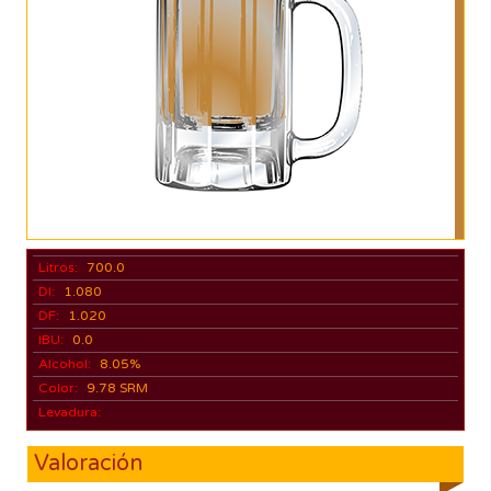
Litros:
700.0
DI:
1.080
DF:
1.020
IBU:
0.0
Alcohol:
8.05%
Color:
9.78 SRM
Levadura:
Valoración