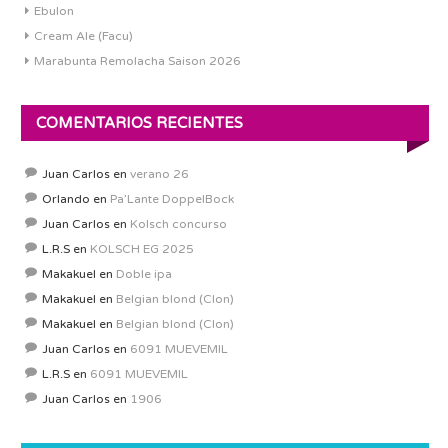
Ebulon
Cream Ale (Facu)
Marabunta Remolacha Saison 2026
COMENTARIOS RECIENTES
Juan Carlos
en
verano 26
Orlando
en
Pa’Lante DoppelBock
Juan Carlos
en
Kolsch concurso
L.R.S
en
KOLSCH EG 2025
Makakuel
en
Doble ipa
Makakuel
en
Belgian blond (Clon)
Makakuel
en
Belgian blond (Clon)
Juan Carlos
en
6091 MUEVEMIL
L.R.S
en
6091 MUEVEMIL
Juan Carlos
en
1906