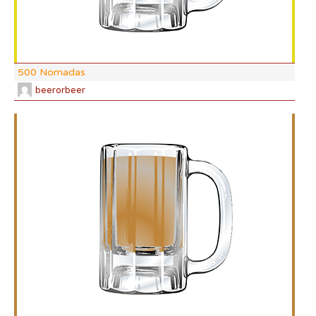
500 Nomadas
beerorbeer
DI:
DF:
IBU
AB
CO