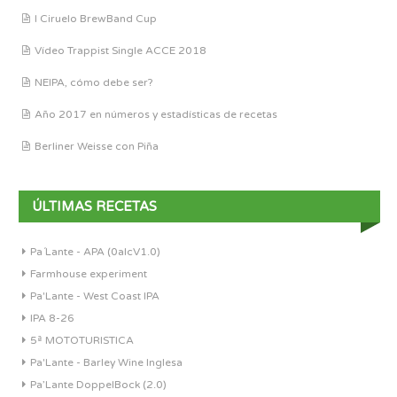
I Ciruelo BrewBand Cup
Vídeo Trappist Single ACCE 2018
NEIPA, cómo debe ser?
Año 2017 en números y estadísticas de recetas
Berliner Weisse con Piña
ÚLTIMAS RECETAS
Pa´Lante - APA (0alcV1.0)
Farmhouse experiment
Pa'Lante - West Coast IPA
IPA 8-26
5ª MOTOTURISTICA
Pa'Lante - Barley Wine Inglesa
Pa’Lante DoppelBock (2.0)