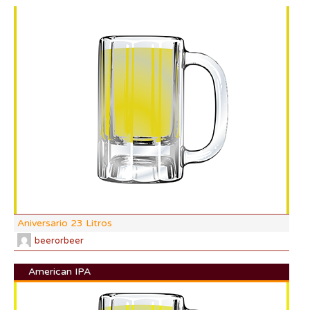
DI:
DF:
IBU
AB
CO
Aniversario 23 Litros
beerorbeer
American IPA
DI: