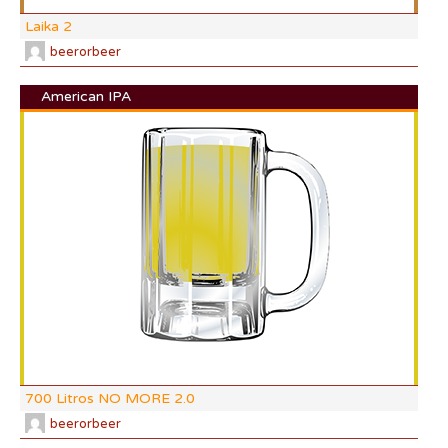
Laika 2
beerorbeer
American IPA
DI:
DF:
IBU
AB
CO
700 Litros NO MORE 2.0
beerorbeer