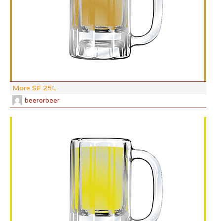
CO
More SF 25L
beerorbeer
DI:
DF:
IBU
AB
CO