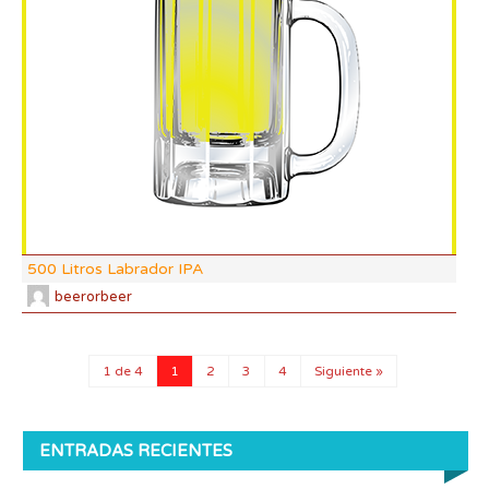
DF:
IBU
AB
CO
500 Litros Labrador IPA
beerorbeer
1 de 4
1
2
3
4
Siguiente »
ENTRADAS RECIENTES