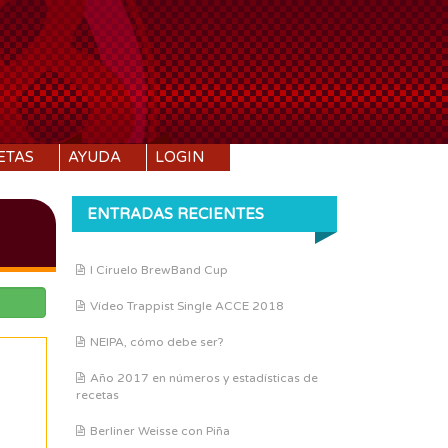
ETAS
AYUDA
LOGIN
ENTRADAS RECIENTES
I Ciruelo BrewBand Cup
Vídeo Trappist Single ACCE 2018
NEIPA, cómo debe ser?
Año 2017 en números y estadísticas de
recetas
Berliner Weisse con Piña