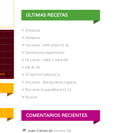
ÚLTIMAS RECETAS
Afayaiza
Afayaiza
Pa´Lante - APA (0alcV1.0)
Farmhouse experiment
Pa'Lante - West Coast IPA
IPA 8-26
eik
5ª MOTOTURISTICA
Pa'Lante - Barley Wine Inglesa
Pa’Lante DoppelBock (2.0)
Ebulon
COMENTARIOS RECIENTES
Juan Carlos
en
verano 26