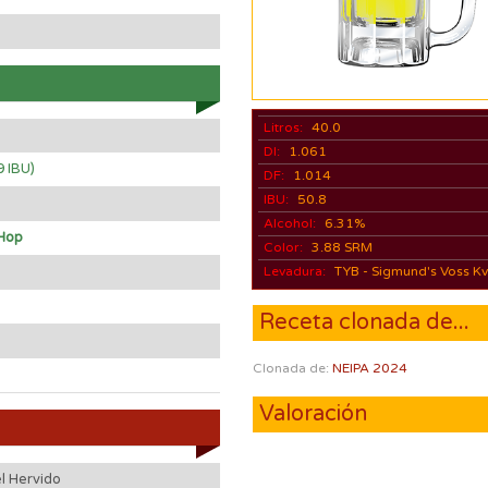
Litros:
40.0
DI:
1.061
9 IBU)
DF:
1.014
IBU:
50.8
)
Alcohol:
6.31%
Hop
Color:
3.88 SRM
Levadura:
TYB - Sigmund's Voss Kv
Receta clonada de...
Clonada de:
NEIPA 2024
Valoración
l Hervido