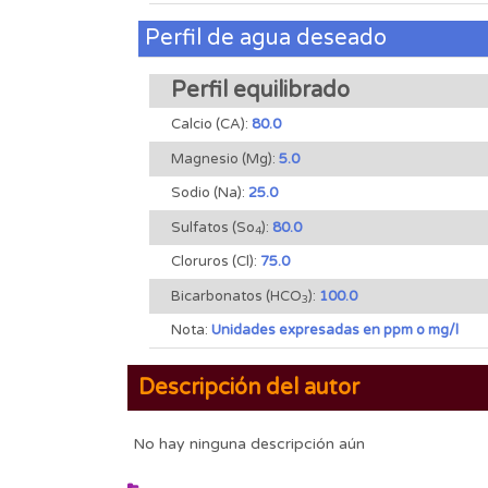
Perfil de agua deseado
Perfil equilibrado
Calcio (CA):
80.0
Magnesio (Mg):
5.0
Sodio (Na):
25.0
Sulfatos (So
):
80.0
4
Cloruros (Cl):
75.0
Bicarbonatos (HCO
):
100.0
3
Nota:
Unidades expresadas en ppm o mg/l
Descripción del autor
No hay ninguna descripción aún