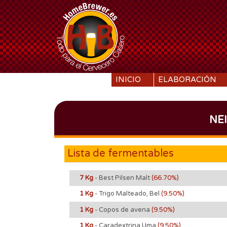
SKIP TO CONTENT
INICIO
ELABORACIÓN
NE
Lista de fermentables
7 Kg
- Best Pilsen Malt
(66.70%)
1 Kg
- Trigo Malteado, Bel
(9.50%)
1 Kg
- Copos de avena
(9.50%)
1 Kg
- Caradextrina Uma
(9.50%)