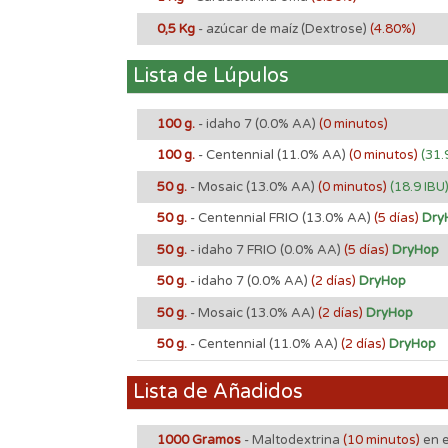
0,5 Kg
- azúcar de maíz (Dextrose)
(4.80%)
Lista de Lúpulos
100 g.
- idaho 7
(0.0% AA)
(0 minutos)
100 g.
- Centennial
(11.0% AA)
(0 minutos)
(31.
50 g.
- Mosaic
(13.0% AA)
(0 minutos)
(18.9 IBU
50 g.
- Centennial FRIO
(13.0% AA)
(5 días)
Dry
50 g.
- idaho 7 FRIO
(0.0% AA)
(5 días)
DryHop
50 g.
- idaho 7
(0.0% AA)
(2 días)
DryHop
50 g.
- Mosaic
(13.0% AA)
(2 días)
DryHop
50 g.
- Centennial
(11.0% AA)
(2 días)
DryHop
Lista de Añadidos
1000 Gramos
- Maltodextrina
(10 minutos)
en e