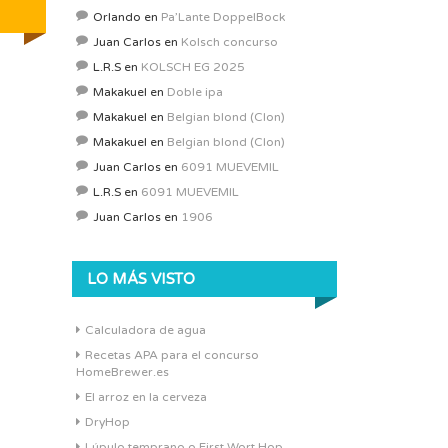
Orlando
en
Pa’Lante DoppelBock
Juan Carlos
en
Kolsch concurso
L.R.S
en
KOLSCH EG 2025
Makakuel
en
Doble ipa
Makakuel
en
Belgian blond (Clon)
Makakuel
en
Belgian blond (Clon)
Juan Carlos
en
6091 MUEVEMIL
L.R.S
en
6091 MUEVEMIL
Juan Carlos
en
1906
LO MÁS VISTO
Calculadora de agua
Recetas APA para el concurso
HomeBrewer.es
El arroz en la cerveza
DryHop
Lúpulo temprano o First Wort Hop