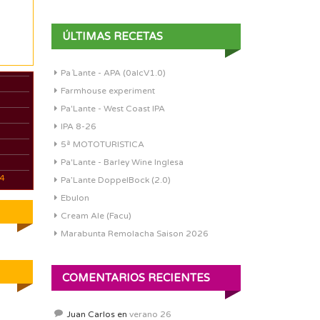
ÚLTIMAS RECETAS
Pa´Lante - APA (0alcV1.0)
Farmhouse experiment
Pa'Lante - West Coast IPA
IPA 8-26
5ª MOTOTURISTICA
Pa'Lante - Barley Wine Inglesa
04
Pa’Lante DoppelBock (2.0)
Ebulon
Cream Ale (Facu)
Marabunta Remolacha Saison 2026
COMENTARIOS RECIENTES
Juan Carlos
en
verano 26