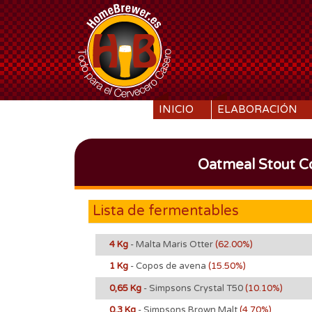
SKIP TO CONTENT
INICIO
ELABORACIÓN
Oatmeal Stout 
Lista de fermentables
4 Kg
- Malta Maris Otter
(62.00%)
1 Kg
- Copos de avena
(15.50%)
0,65 Kg
- Simpsons Crystal T50
(10.10%)
0,3 Kg
- Simpsons Brown Malt
(4.70%)