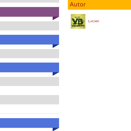
Autor
Lvcien