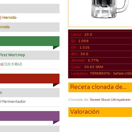
%)
Hervido
rvido
Litros:
23.0
DI:
1.059
DF:
1.016
IBU:
30.5
First Wort Hop
Alcohol:
5.77%
os)
(10.3 IBU)
Color:
30.63 SRM
Levadura:
FERMENTIS - Safale US
Receta clonada de...
do
Clonada de:
Sweet Stout Ultreyabeer
el Fermentador
Valoración