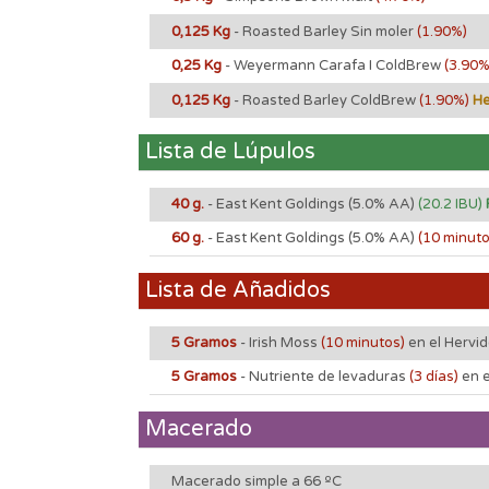
0,125 Kg
- Roasted Barley Sin moler
(1.90%)
0,25 Kg
- Weyermann Carafa I ColdBrew
(3.90
0,125 Kg
- Roasted Barley ColdBrew
(1.90%)
He
Lista de Lúpulos
40 g.
- East Kent Goldings
(5.0% AA)
(20.2 IBU)
60 g.
- East Kent Goldings
(5.0% AA)
(10 minut
Lista de Añadidos
5 Gramos
- Irish Moss
(10 minutos)
en el Hervi
5 Gramos
- Nutriente de levaduras
(3 días)
en 
Macerado
Macerado simple a 66 ºC