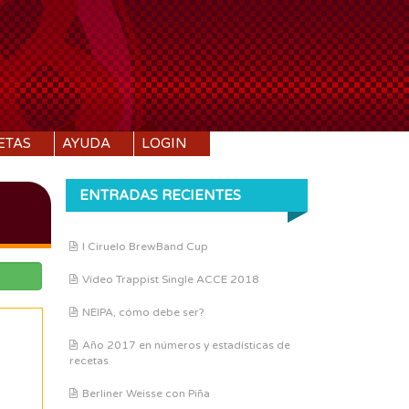
ETAS
AYUDA
LOGIN
ENTRADAS RECIENTES
I Ciruelo BrewBand Cup
Vídeo Trappist Single ACCE 2018
NEIPA, cómo debe ser?
Año 2017 en números y estadísticas de
recetas
Berliner Weisse con Piña