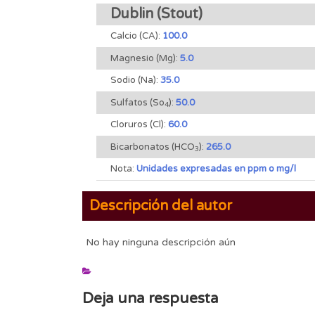
Dublin (Stout)
Calcio (CA):
100.0
Magnesio (Mg):
5.0
Sodio (Na):
35.0
Sulfatos (So
):
50.0
4
Cloruros (Cl):
60.0
Bicarbonatos (HCO
):
265.0
3
Nota:
Unidades expresadas en ppm o mg/l
Descripción del autor
No hay ninguna descripción aún
Deja una respuesta