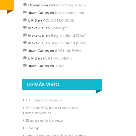
Orlando
en
Pa’Lante DoppelBock
Juan Carlos
en
Kolsch concurso
L.R.S
en
KOLSCH EG 2025
Makakuel
en
Doble ipa
Makakuel
en
Belgian blond (Clon)
Makakuel
en
Belgian blond (Clon)
Juan Carlos
en
6091 MUEVEMIL
L.R.S
en
6091 MUEVEMIL
Juan Carlos
en
1906
LO MÁS VISTO
Calculadora de agua
Recetas APA para el concurso
HomeBrewer.es
El arroz en la cerveza
DryHop
Lúpulo temprano o First Wort Hop