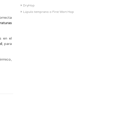
DryHop
Lúpulo temprano o First Wort Hop
orrecta
raturas
s en el
ad
, para
érmico,