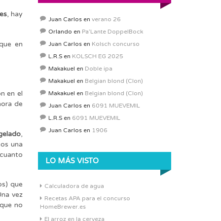
es
, hay
Juan Carlos
en
verano 26
Orlando
en
Pa’Lante DoppelBock
que en
Juan Carlos
en
Kolsch concurso
L.R.S
en
KOLSCH EG 2025
Makakuel
en
Doble ipa
Makakuel
en
Belgian blond (Clon)
n en el
Makakuel
en
Belgian blond (Clon)
hora de
Juan Carlos
en
6091 MUEVEMIL
L.R.S
en
6091 MUEVEMIL
Juan Carlos
en
1906
ngelado
,
mos una
 cuanto
LO MÁS VISTO
os) que
Calculadora de agua
Una vez
Recetas APA para el concurso
que no
HomeBrewer.es
El arroz en la cerveza