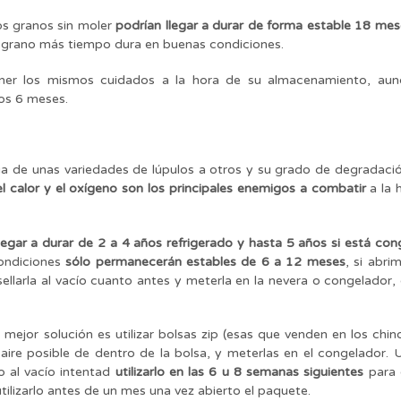
os granos sin moler
podrían llegar a durar de forma estable 18 mes
 grano más tiempo dura en buenas condiciones.
er los mismos cuidados a la hora de su almacenamiento, aun
nos 6 meses.
a de unas variedades de lúpulos a otros y su grado de degradació
el calor y el oxígeno son los principales enemigos a combatir
a la 
llegar a durar de 2 a 4 años refrigerado y hasta 5 años si está co
ondiciones
sólo permanecerán estables de 6 a 12 meses
, si abri
sellarla al vacío cuanto antes y meterla en la nevera o congelador,
 mejor solución es utilizar bolsas zip (esas que venden en los chin
aire posible de dentro de la bolsa, y meterlas en el congelador. 
 al vacío intentad
utilizarlo en las 6 u 8 semanas siguientes
para 
 utilizarlo antes de un mes una vez abierto el paquete.