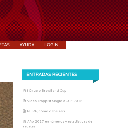
ETAS
AYUDA
LOGIN
ENTRADAS RECIENTES
I Ciruelo BrewBand Cup
Vídeo Trappist Single ACCE 2018
NEIPA, cómo debe ser?
Año 2017 en números y estadísticas de
recetas