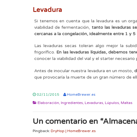
Levadura
Si tenemos en cuenta que la levadura es un org
viabilidad de fermentación,
tanto las levaduras s
cercanas a la congelación, idealmente entre 1 y 5
Las levaduras secas toleran algo mejor la sub
frigorífico.
En las levaduras líquidas, debemos te
conocer la viabilidad del vial y el starter necesari
Antes de inocular nuestra levadura en un mosto,
d
que provocaría la muerte de un gran número de ell
02/11/2015
HomeBrewer.es
Elaboración
,
Ingredientes
,
Levaduras
,
Lúpulos
,
Maltas
Un comentario en “
Almacena
Pingback:
DryHop | HomeBrewer.es