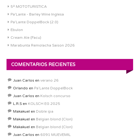
5ª MOTOTURISTICA
Pa'Lante - Barley Wine Inglesa
Pa’Lante DoppelBock (2.0)
Ebulon
Cream Ale (Facu)
Marabunta Remolacha Saison 2026
COMENTARIOS RECIENTES
Juan Carlos
en
verano 26
Orlando
en
Pa’Lante DoppelBock
Juan Carlos
en
Kolsch concurso
L.R.S
en
KOLSCH EG 2025
Makakuel
en
Doble ipa
Makakuel
en
Belgian blond (Clon)
Makakuel
en
Belgian blond (Clon)
Juan Carlos
en
6091 MUEVEMIL