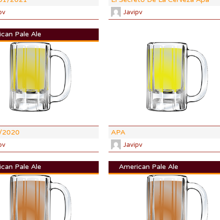
pv
Javipv
can Pale Ale
DI:
1.053
DF:
1.013
IBU:
43.1
%
ABV:
5.37%
96 SRM
COLOR:
5.42 SRM
/2020
APA
pv
Javipv
can Pale Ale
American Pale Ale
DI:
1.053
DF:
1.011
IBU:
28.6