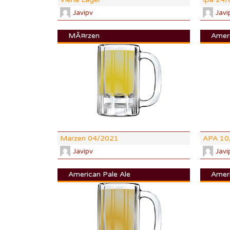
Javipv
Javi
MÃ¤rzen
Ameri
DI:
1.054
DF:
1.012
IBU:
30.4
ABV:
5.64
COLOR:
5.
Marzen 04/2021
APA 10
Javipv
Javi
American Pale Ale
Ameri
DI:
1.053
DF:
1.012
IBU:
43.3