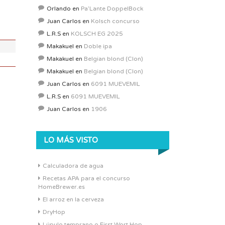
ABV:
5.64%
Orlando
en
Pa’Lante DoppelBock
COLOR:
11.46 SRM
Juan Carlos
en
Kolsch concurso
L.R.S
en
KOLSCH EG 2025
Makakuel
en
Doble ipa
Makakuel
en
Belgian blond (Clon)
Makakuel
en
Belgian blond (Clon)
Juan Carlos
en
6091 MUEVEMIL
L.R.S
en
6091 MUEVEMIL
Juan Carlos
en
1906
LO MÁS VISTO
Calculadora de agua
Recetas APA para el concurso
HomeBrewer.es
El arroz en la cerveza
DryHop
Lúpulo temprano o First Wort Hop