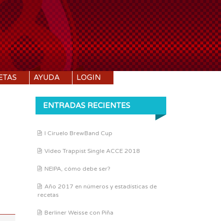
ETAS
AYUDA
LOGIN
ENTRADAS RECIENTES
I Ciruelo BrewBand Cup
DI:
1.053
Vídeo Trappist Single ACCE 2018
DF:
1.013
IBU:
0
NEIPA, cómo debe ser?
ABV:
5.37%
Año 2017 en números y estadísticas de
recetas
COLOR:
5.67 SRM
Berliner Weisse con Piña