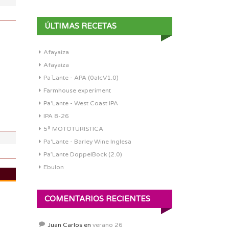
ÚLTIMAS RECETAS
Afayaiza
DI:
1.021
Afayaiza
DF:
1.005
Pa´Lante - APA (0alcV1.0)
IBU:
0
Farmhouse experiment
ABV:
2.15%
Pa'Lante - West Coast IPA
COLOR:
3.96 SRM
IPA 8-26
5ª MOTOTURISTICA
Pa'Lante - Barley Wine Inglesa
Pa’Lante DoppelBock (2.0)
Ebulon
DI:
1.053
COMENTARIOS RECIENTES
DF:
1.011
IBU:
28.6
Juan Carlos
en
verano 26