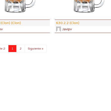
ABV:
5.64%
33 SRM
COLOR:
11.46 SRM
(Clon) (Clon)
630.2.2 (Clon)
pv
Javipv
de 2
1
2
Siguiente »