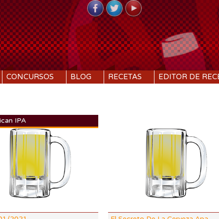
CONCURSOS
BLOG
RECETAS
EDITOR DE REC
ican IPA
DI:
1.057
DF:
1.014
IBU:
17.4
%
ABV:
5.77%
03 SRM
COLOR:
5.27 SRM
/01/2021
El Secreto De La Cerveza Apa