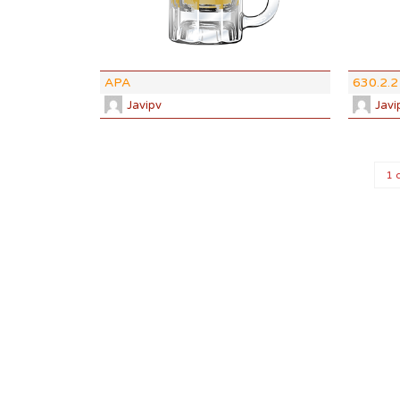
ABV:
5.5%
COLOR:
7.
APA
630.2.2 
Javipv
Javi
1 