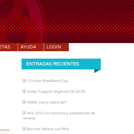
ETAS
AYUDA
LOGIN
ENTRADAS RECIENTES
I Ciruelo BrewBand Cup
DI:
1.000
Vídeo Trappist Single ACCE 2018
DF:
1.000
IBU:
0
NEIPA, cómo debe ser?
ABV:
0%
Año 2017 en números y estadísticas de
recetas
COLOR:
0 SRM
Berliner Weisse con Piña