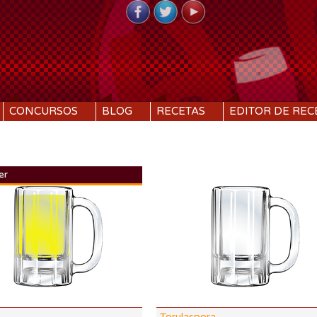
CONCURSOS
BLOG
RECETAS
EDITOR DE REC
er
DI:
1.047
DF:
1.009
IBU:
19.1
ABV:
5.1%
SRM
COLOR:
3.26 SRM
Torulaspora