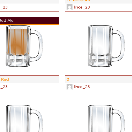
e_23
lince_23
 Red Ale
DI:
1.045
DF:
1.011
IBU:
0
ABV:
4.56%
SRM
COLOR:
10.88 SRM
h Red
0
e_23
lince_23
DI:
1.000
DF:
1.000
IBU:
0