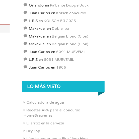
ABV:
0%
Orlando
en
Pa’Lante DoppelBock
COLOR:
0 SRM
Juan Carlos
en
Kolsch concurso
L.R.S
en
KOLSCH EG 2025
Makakuel
en
Doble ipa
Makakuel
en
Belgian blond (Clon)
Makakuel
en
Belgian blond (Clon)
Juan Carlos
en
6091 MUEVEMIL
L.R.S
en
6091 MUEVEMIL
Juan Carlos
en
1906
LO MÁS VISTO
Calculadora de agua
Recetas APA para el concurso
HomeBrewer.es
El arroz en la cerveza
DryHop
Lúpulo temprano o First Wort Hop