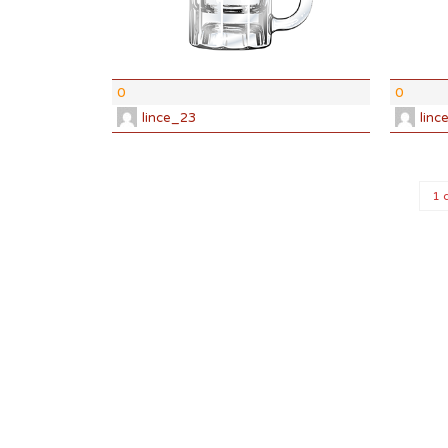
ABV:
0%
COLOR:
0 
0
0
lince_23
linc
1 