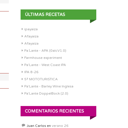
ÚLTIMAS RECETAS
ipayaiza
DI:
1.000
Afayaiza
DF:
1.000
Afayaiza
IBU:
0
Pa´Lante - APA (0alcV1.0)
ABV:
0%
Farmhouse experiment
COLOR:
0 SRM
Pa'Lante - West Coast IPA
IPA 8-26
5ª MOTOTURISTICA
Pa'Lante - Barley Wine Inglesa
Pa’Lante DoppelBock (2.0)
DI:
1.000
COMENTARIOS RECIENTES
DF:
1.000
IBU:
0
Juan Carlos
en
verano 26