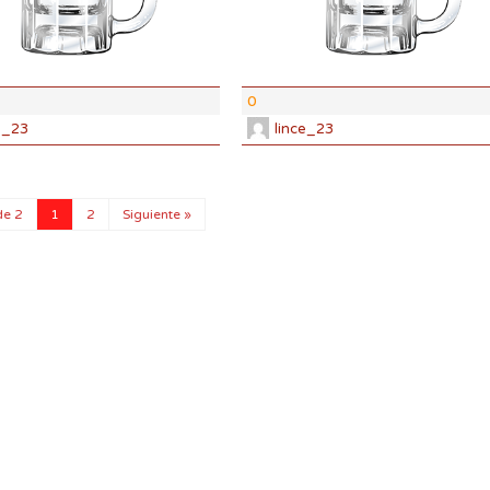
ABV:
0%
SRM
COLOR:
0 SRM
0
e_23
lince_23
de 2
1
2
Siguiente »