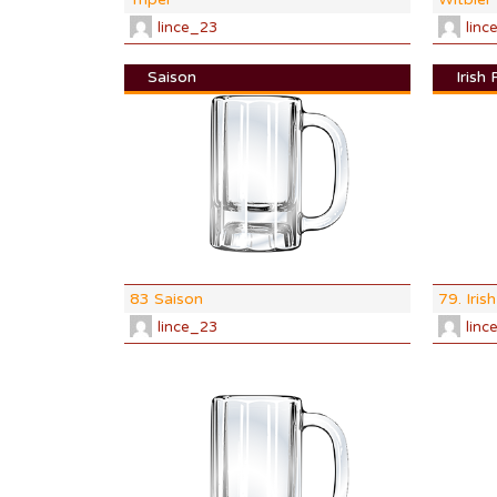
lince_23
linc
Saison
Irish
DI:
1.000
DF:
1.000
IBU:
0
ABV:
0%
COLOR:
0 
83 Saison
79. Iris
lince_23
linc
DI:
1.000
DF:
1.000
IBU:
0