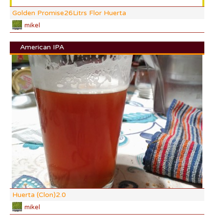
Golden Promise26Litrs Flor Huerta
mikel
American IPA
DI:
DF:
IBU
AB
CO
Huerta (Clon)2.0
mikel