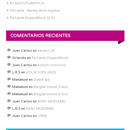
5ª MOTOTURISTICA
Pa'Lante - Barley Wine Inglesa
Pa’Lante DoppelBock (2.0)
COMENTARIOS RECIENTES
Juan Carlos
en
verano 26
Orlando
en
Pa’Lante DoppelBock
Juan Carlos
en
Kolsch concurso
L.R.S
en
KOLSCH EG 2025
Makakuel
en
Doble ipa
Makakuel
en
Belgian blond (Clon)
Makakuel
en
Belgian blond (Clon)
Juan Carlos
en
6091 MUEVEMIL
L.R.S
en
6091 MUEVEMIL
Juan Carlos
en
1906