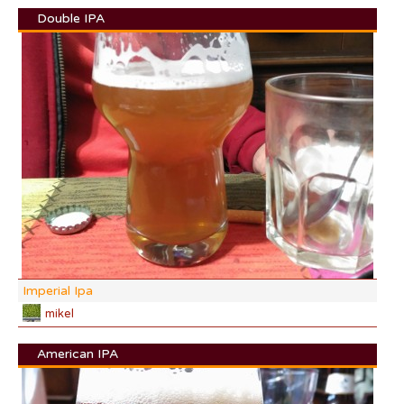
Double IPA
DI:
DF:
IBU
AB
CO
Imperial Ipa
mikel
American IPA
DI: