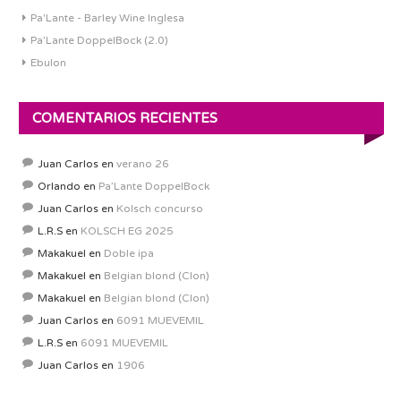
Pa'Lante - Barley Wine Inglesa
Pa’Lante DoppelBock (2.0)
Ebulon
COMENTARIOS RECIENTES
Juan Carlos
en
verano 26
Orlando
en
Pa’Lante DoppelBock
Juan Carlos
en
Kolsch concurso
L.R.S
en
KOLSCH EG 2025
Makakuel
en
Doble ipa
Makakuel
en
Belgian blond (Clon)
Makakuel
en
Belgian blond (Clon)
Juan Carlos
en
6091 MUEVEMIL
L.R.S
en
6091 MUEVEMIL
Juan Carlos
en
1906