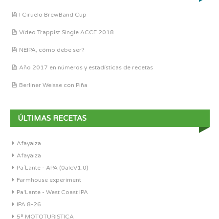
I Ciruelo BrewBand Cup
Vídeo Trappist Single ACCE 2018
NEIPA, cómo debe ser?
Año 2017 en números y estadísticas de recetas
Berliner Weisse con Piña
ÚLTIMAS RECETAS
Afayaiza
Afayaiza
Pa´Lante - APA (0alcV1.0)
Farmhouse experiment
Pa'Lante - West Coast IPA
IPA 8-26
5ª MOTOTURISTICA