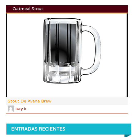
Oatmeal Stout
DI:
DF:
IBU
AB
CO
Stout De Avena Brew
tury b
ENTRADAS RECIENTES