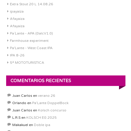
Extra Stout 20 L 14.08.26
ipayaiza
Afayaiza
Afayaiza
Pa´Lante - APA (0alcV1.0)
Farmhouse experiment
Pa'Lante - West Coast IPA
IPA 8-26
5ª MOTOTURISTICA
COMENTARIOS RECIENTES
Juan Carlos
en
verano 26
Orlando
en
Pa’Lante DoppelBock
Juan Carlos
en
Kolsch concurso
L.R.S
en
KOLSCH EG 2025
Makakuel
en
Doble ipa