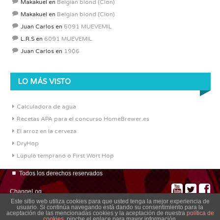
Makakuel
en
Belgian blond (Clon)
Makakuel
en
Belgian blond (Clon)
Juan Carlos
en
6091 MUEVEMIL
L.R.S
en
6091 MUEVEMIL
Juan Carlos
en
1906
LO MÁS VISTO
Calculadora de agua
Recetas APA para el concurso HomeBrewer.es
El arroz en la cerveza
DryHop
Lúpulo temprano o First Wort Hop
Todos los derechos reservados
ChangeLog
Este sitio web utiliza cookies para que usted tenga la mejor experiencia de
usuario. Si continúa navegando está dando su consentimiento para la
aceptación de las mencionadas cookies y la aceptación de nuestra
política de
cookies
, pinche el enlace para mayor información.