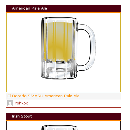
American Pale Ale
DI:
DF:
IBU
AB
CO
El Dorado SMASH American Pale Ale
Yohkox
Irish Stout
DI: