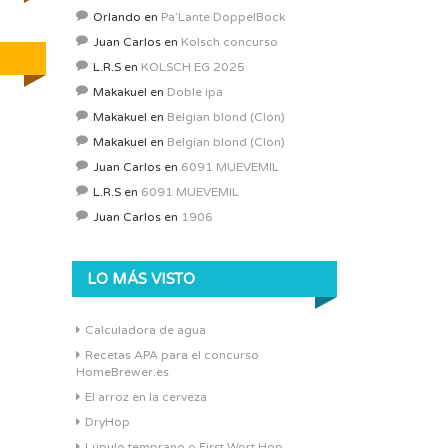
Orlando
en
Pa’Lante DoppelBock
Juan Carlos
en
Kolsch concurso
L.R.S
en
KOLSCH EG 2025
Makakuel
en
Doble ipa
Makakuel
en
Belgian blond (Clon)
Makakuel
en
Belgian blond (Clon)
Juan Carlos
en
6091 MUEVEMIL
L.R.S
en
6091 MUEVEMIL
Juan Carlos
en
1906
LO MÁS VISTO
Calculadora de agua
Recetas APA para el concurso
HomeBrewer.es
El arroz en la cerveza
DryHop
Lúpulo temprano o First Wort Hop