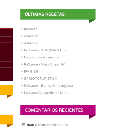
ÚLTIMAS RECETAS
ipayaiza
Afayaiza
Afayaiza
Pa´Lante - APA (0alcV1.0)
Farmhouse experiment
Pa'Lante - West Coast IPA
-
IPA 8-26
5ª MOTOTURISTICA
Pa'Lante - Barley Wine Inglesa
Pa’Lante DoppelBock (2.0)
COMENTARIOS RECIENTES
Juan Carlos
en
verano 26