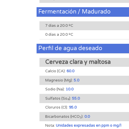
Fermentación / Madurado
7 días a 20.0 ºC
0 días a 20.0 ºC
Perfil de agua deseado
Cerveza clara y maltosa
Calcio (CA):
60.0
Magnesio (Mg):
5.0
Sodio (Na):
10.0
Sulfatos (So
):
55.0
4
Cloruros (Cl):
95.0
Bicarbonatos (HCO
):
0.0
3
Nota:
Unidades expresadas en ppm o mg/l