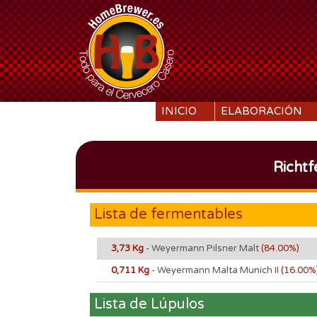
SKIP TO CONTENT
INICIO
ELABORACIÓN
Richtf
Lista de fermentables
3,73 Kg
- Weyermann Pilsner Malt
(84.00%)
0,711 Kg
- Weyermann Malta Munich II
(16.00%
Lista de Lúpulos