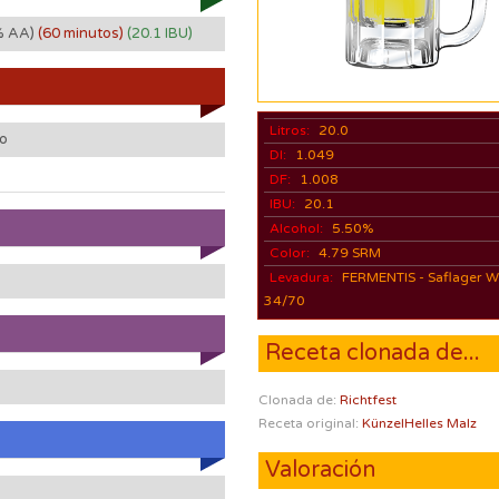
% AA)
(60 minutos)
(20.1 IBU)
Litros:
20.0
do
DI:
1.049
DF:
1.008
IBU:
20.1
Alcohol:
5.50%
Color:
4.79 SRM
Levadura:
FERMENTIS - Saflager W
34/70
Receta clonada de...
Clonada de:
Richtfest
Receta original:
KünzelHelles Malz
Valoración