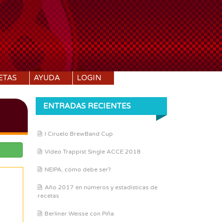
ETAS
AYUDA
LOGIN
ENTRADAS RECIENTES
I Ciruelo BrewBand Cup
Vídeo Trappist Single ACCE 2018
NEIPA, cómo debe ser?
Año 2017 en números y estadísticas de
recetas
Berliner Weisse con Piña