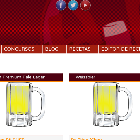
CONCURSOS
BLOG
RECETAS
EDITOR DE REC
h Premium Pale Lager
Weissbier
DI:
1.041
DF:
1.010
IBU:
36.5
ABV:
4.16%
SRM
COLOR:
3.35 SRM
an PILSNER
De Trigo (Clon)