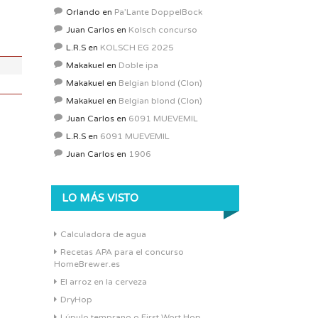
ABV:
5.37%
Orlando
en
Pa’Lante DoppelBock
COLOR:
6.07 SRM
Juan Carlos
en
Kolsch concurso
L.R.S
en
KOLSCH EG 2025
Makakuel
en
Doble ipa
Makakuel
en
Belgian blond (Clon)
Makakuel
en
Belgian blond (Clon)
Juan Carlos
en
6091 MUEVEMIL
L.R.S
en
6091 MUEVEMIL
Juan Carlos
en
1906
LO MÁS VISTO
Calculadora de agua
Recetas APA para el concurso
HomeBrewer.es
El arroz en la cerveza
DryHop
Lúpulo temprano o First Wort Hop