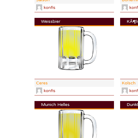
konfis
konf
Weissbier
KÃ¶l
DI:
1.045
DF:
1.006
IBU:
15
ABV:
5.23
COLOR:
3.
Ceres
Kolsch
konfis
konf
Munich Helles
Dunkl
DI:
1.047
DF:
1.009
IBU:
18.9