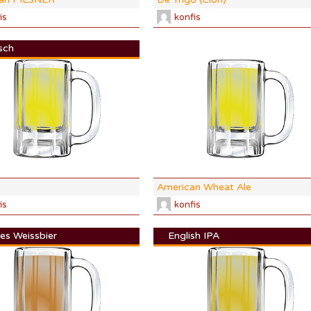
is
konfis
sch
DI:
1.046
DF:
1.012
IBU:
20.4
%
ABV:
4.56%
58 SRM
COLOR:
4.31 SRM
American Wheat Ale
is
konfis
es Weissbier
English IPA
DI:
1.051
DF:
1.012
IBU:
15.5