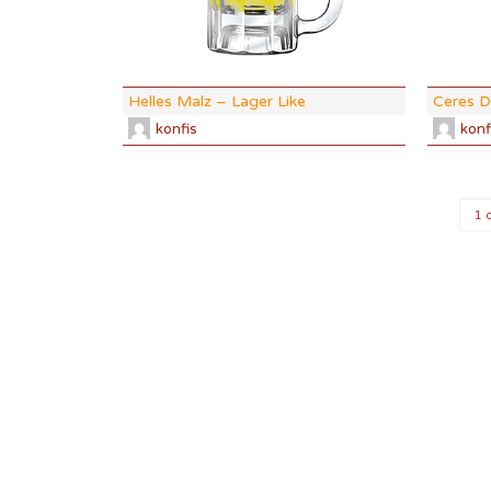
ABV:
5.1%
COLOR:
4.
Helles Malz – Lager Like
Ceres D
konfis
konf
1 