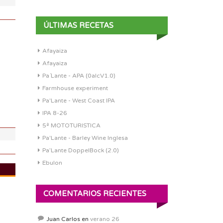
ÚLTIMAS RECETAS
Afayaiza
DI:
1.052
Afayaiza
DF:
1.010
Pa´Lante - APA (0alcV1.0)
IBU:
20.9
Farmhouse experiment
ABV:
5.64%
Pa'Lante - West Coast IPA
COLOR:
4.41 SRM
IPA 8-26
5ª MOTOTURISTICA
Pa'Lante - Barley Wine Inglesa
Pa’Lante DoppelBock (2.0)
Ebulon
DI:
1.049
COMENTARIOS RECIENTES
DF:
1.009
IBU:
59.6
Juan Carlos
en
verano 26