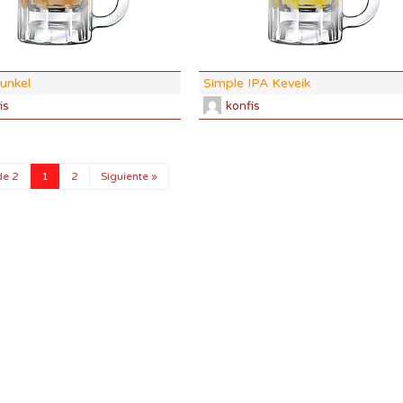
ABV:
5.23%
77 SRM
COLOR:
10.27 SRM
unkel
Simple IPA Keveik
is
konfis
de 2
1
2
Siguiente »