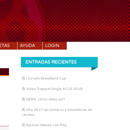
ETAS
AYUDA
LOGIN
ENTRADAS RECIENTES
I Ciruelo BrewBand Cup
DI:
1.048
Vídeo Trappist Single ACCE 2018
DF:
1.012
IBU:
13
NEIPA, cómo debe ser?
ABV:
4.83%
Año 2017 en números y estadísticas de
recetas
COLOR:
3.5 SRM
Berliner Weisse con Piña