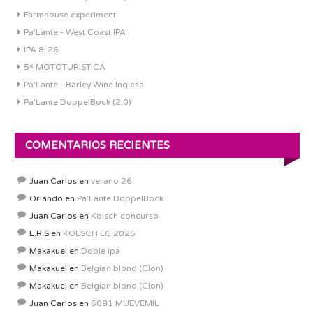
Farmhouse experiment
Pa'Lante - West Coast IPA
IPA 8-26
5ª MOTOTURISTICA
Pa'Lante - Barley Wine Inglesa
Pa’Lante DoppelBock (2.0)
COMENTARIOS RECIENTES
Juan Carlos
en
verano 26
Orlando
en
Pa’Lante DoppelBock
Juan Carlos
en
Kolsch concurso
L.R.S
en
KOLSCH EG 2025
Makakuel
en
Doble ipa
Makakuel
en
Belgian blond (Clon)
Makakuel
en
Belgian blond (Clon)
Juan Carlos
en
6091 MUEVEMIL