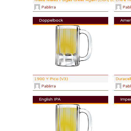
Pablirra
Pabl
Doppelbock
Amer
DI:
1.074
DF:
1.015
IBU:
23.4
ABV:
7.92
COLOR:
6.
1900 Y Pico (V3)
Duracell
Pablirra
Pabl
English IPA
Imper
DI:
1.058
DF:
1.015
IBU:
84.7