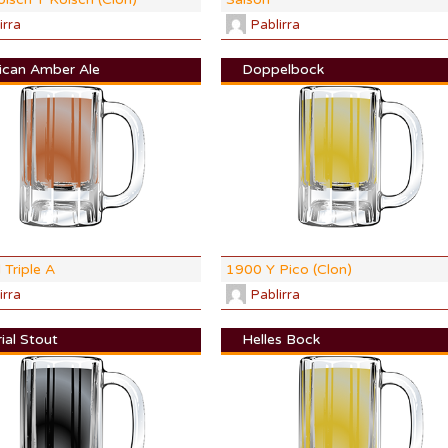
irra
Pablirra
ican Amber Ale
Doppelbock
DI:
1.054
DF:
1.011
IBU:
34.1
%
ABV:
5.77%
32 SRM
COLOR:
14.02 SRM
 Triple A
1900 Y Pico (Clon)
irra
Pablirra
ial Stout
Helles Bock
DI:
1.131
DF:
1.025
IBU:
86.8