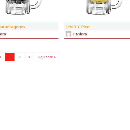
%
ABV:
14.23%
8 SRM
COLOR:
75.8 SRM
Matadragones
1900 Y Pico
irra
Pablirra
3
1
2
3
Siguiente »