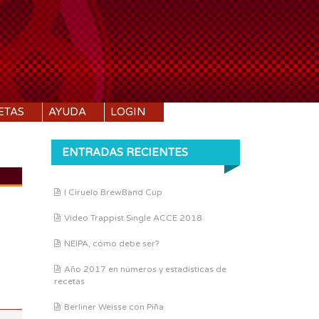
ETAS
AYUDA
LOGIN
ENTRADAS RECIENTES
I Ciruelo BrewBand Cup
DI:
1.054
Vídeo Trappist Single ACCE 2018
DF:
1.008
IBU:
34.4
NEIPA, cómo debe ser?
ABV:
6.17%
Año 2017 en números y estadísticas de
recetas
COLOR:
13.67 SRM
Berliner Weisse con Piña