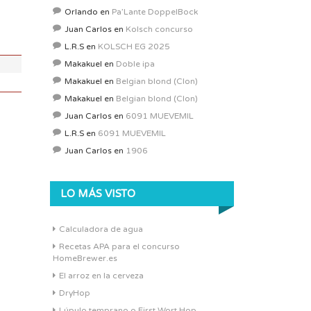
ABV:
8.32%
Orlando
en
Pa’Lante DoppelBock
COLOR:
6.41 SRM
Juan Carlos
en
Kolsch concurso
L.R.S
en
KOLSCH EG 2025
Makakuel
en
Doble ipa
Makakuel
en
Belgian blond (Clon)
Makakuel
en
Belgian blond (Clon)
Juan Carlos
en
6091 MUEVEMIL
L.R.S
en
6091 MUEVEMIL
Juan Carlos
en
1906
LO MÁS VISTO
Calculadora de agua
Recetas APA para el concurso
HomeBrewer.es
El arroz en la cerveza
DryHop
Lúpulo temprano o First Wort Hop