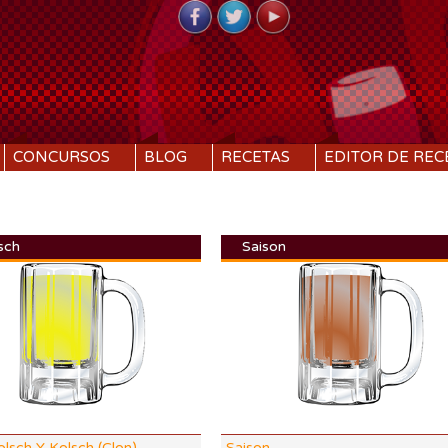
CONCURSOS
BLOG
RECETAS
EDITOR DE REC
sch
Saison
DI:
1.049
DF:
1.010
IBU:
28.4
%
ABV:
5.23%
.64 SRM
COLOR:
3.42 SRM
olsch Y Kolsch (Clon)
Saison