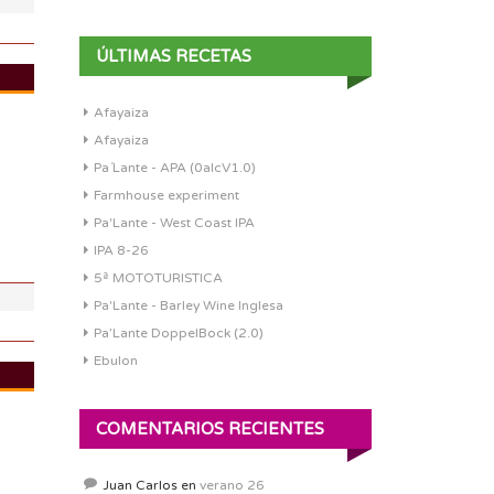
ÚLTIMAS RECETAS
Afayaiza
DI:
1.074
Afayaiza
DF:
1.015
Pa´Lante - APA (0alcV1.0)
IBU:
30.8
Farmhouse experiment
ABV:
7.92%
Pa'Lante - West Coast IPA
COLOR:
6.32 SRM
IPA 8-26
5ª MOTOTURISTICA
Pa'Lante - Barley Wine Inglesa
Pa’Lante DoppelBock (2.0)
Ebulon
DI:
1.075
COMENTARIOS RECIENTES
DF:
1.013
IBU:
30.8
Juan Carlos
en
verano 26