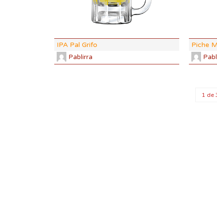
ABV:
5.77
COLOR:
5.
IPA Pal Grifo
Piche 
Pablirra
Pabl
1 de 