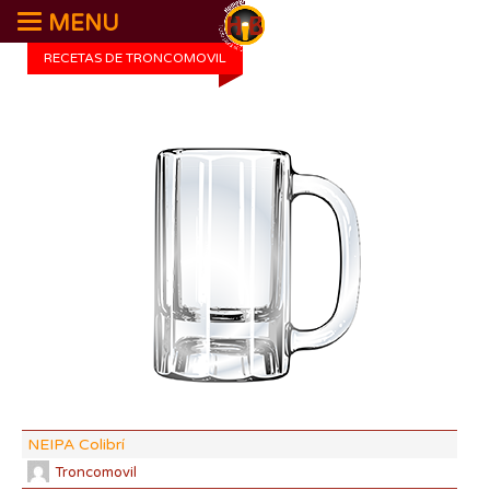
MENU
RECETAS DE TRONCOMOVIL
DI:
DF:
IBU
AB
CO
NEIPA Colibrí
Troncomovil