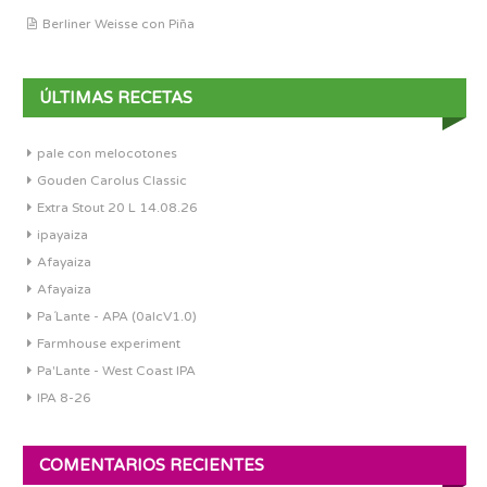
Berliner Weisse con Piña
ÚLTIMAS RECETAS
pale con melocotones
Gouden Carolus Classic
Extra Stout 20 L 14.08.26
ipayaiza
Afayaiza
Afayaiza
Pa´Lante - APA (0alcV1.0)
Farmhouse experiment
Pa'Lante - West Coast IPA
IPA 8-26
COMENTARIOS RECIENTES