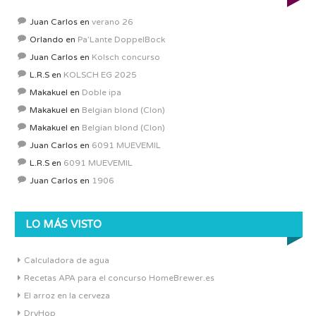
Juan Carlos
en
verano 26
Orlando
en
Pa’Lante DoppelBock
Juan Carlos
en
Kolsch concurso
L.R.S
en
KOLSCH EG 2025
Makakuel
en
Doble ipa
Makakuel
en
Belgian blond (Clon)
Makakuel
en
Belgian blond (Clon)
Juan Carlos
en
6091 MUEVEMIL
L.R.S
en
6091 MUEVEMIL
Juan Carlos
en
1906
LO MÁS VISTO
Calculadora de agua
Recetas APA para el concurso HomeBrewer.es
El arroz en la cerveza
DryHop