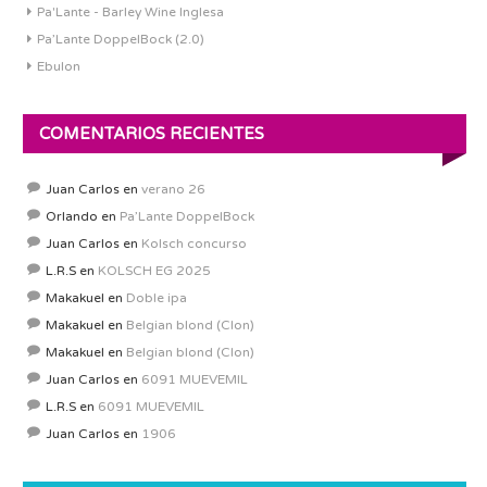
Pa'Lante - Barley Wine Inglesa
Pa’Lante DoppelBock (2.0)
Ebulon
COMENTARIOS RECIENTES
Juan Carlos
en
verano 26
Orlando
en
Pa’Lante DoppelBock
Juan Carlos
en
Kolsch concurso
L.R.S
en
KOLSCH EG 2025
Makakuel
en
Doble ipa
Makakuel
en
Belgian blond (Clon)
Makakuel
en
Belgian blond (Clon)
Juan Carlos
en
6091 MUEVEMIL
L.R.S
en
6091 MUEVEMIL
Juan Carlos
en
1906