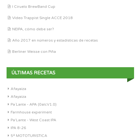
I Ciruelo BrewBand Cup
Vídeo Trappist Single ACCE 2018
NEIPA, cómo debe ser?
Año 2017 en números y estadísticas de recetas
Berliner Weisse con Piña
ÚLTIMAS RECETAS
Afayaiza
Afayaiza
Pa´Lante - APA (0alcV1.0)
Farmhouse experiment
Pa'Lante - West Coast IPA
IPA 8-26
5ª MOTOTURISTICA