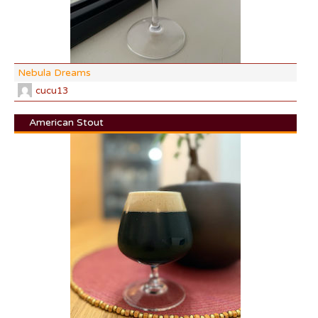
Nebula Dreams
cucu13
American Stout
DI:
DF:
IBU
AB
CO