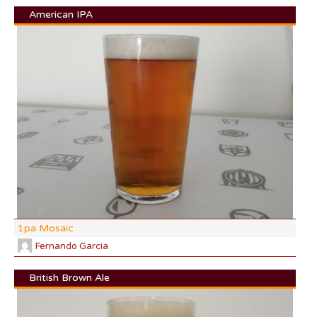
American IPA
DI:
DF:
IBU
AB
CO
1pa Mosaic
Fernando Garcia
British Brown Ale
DI: