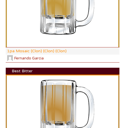
CO
1pa Mosaic (Clon) (Clon) (Clon)
Fernando Garcia
Best Bitter
DI:
DF:
IBU
AB
CO