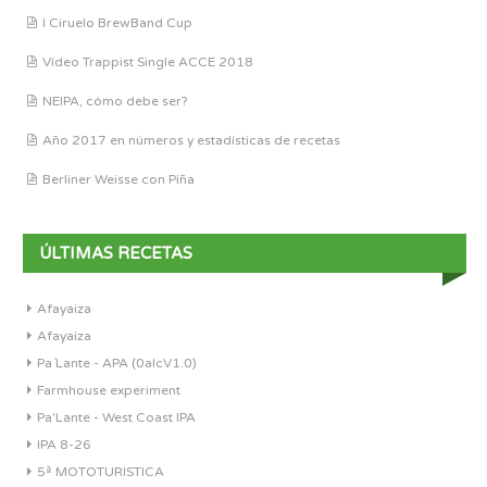
I Ciruelo BrewBand Cup
Vídeo Trappist Single ACCE 2018
NEIPA, cómo debe ser?
Año 2017 en números y estadísticas de recetas
Berliner Weisse con Piña
ÚLTIMAS RECETAS
Afayaiza
Afayaiza
Pa´Lante - APA (0alcV1.0)
Farmhouse experiment
Pa'Lante - West Coast IPA
IPA 8-26
5ª MOTOTURISTICA