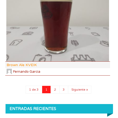
DF:
IBU
AB
CO
Brown Ale KVEIK
Fernando Garcia
1 de 3
1
2
3
Siguiente »
ENTRADAS RECIENTES