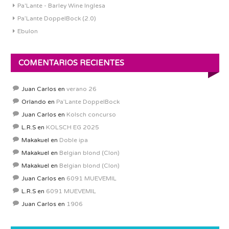
Pa'Lante - Barley Wine Inglesa
Pa’Lante DoppelBock (2.0)
Ebulon
COMENTARIOS RECIENTES
Juan Carlos
en
verano 26
Orlando
en
Pa’Lante DoppelBock
Juan Carlos
en
Kolsch concurso
L.R.S
en
KOLSCH EG 2025
Makakuel
en
Doble ipa
Makakuel
en
Belgian blond (Clon)
Makakuel
en
Belgian blond (Clon)
Juan Carlos
en
6091 MUEVEMIL
L.R.S
en
6091 MUEVEMIL
Juan Carlos
en
1906