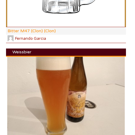
Bitter M47 (Clon) (Clon)
Fernando Garcia
Weissbier
DI:
DF:
IBU
AB
CO