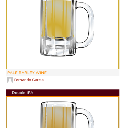
DF:
IBU
AB
CO
PALE BARLEY WINE
Fernando Garcia
Double IPA
DI:
DF:
IBU
AB