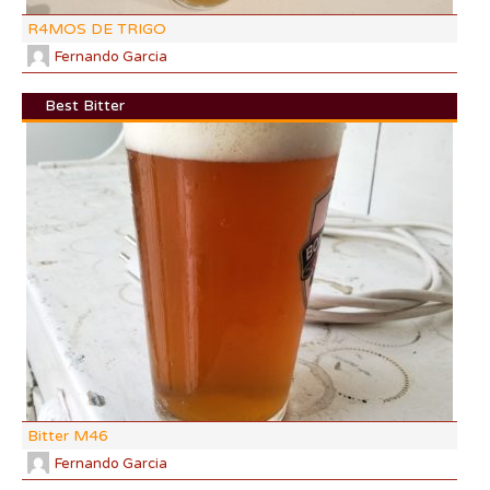
R4MOS DE TRIGO
Fernando Garcia
Best Bitter
DI:
DF:
IBU
AB
CO
Bitter M46
Fernando Garcia