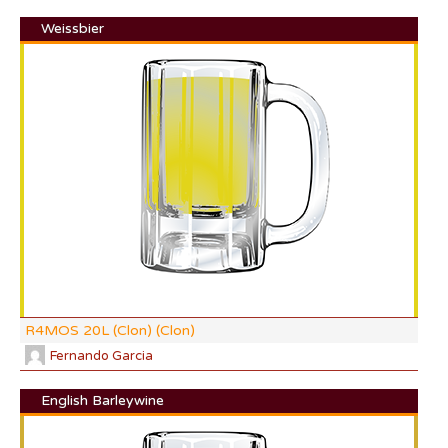
Weissbier
DI:
DF:
IBU
AB
CO
R4MOS 20L (Clon) (Clon)
Fernando Garcia
English Barleywine
DI: