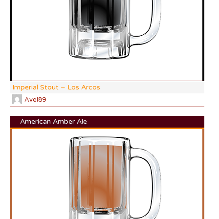
CO
Imperial Stout – Los Arcos
Avel89
American Amber Ale
DI:
DF:
IBU
AB
CO