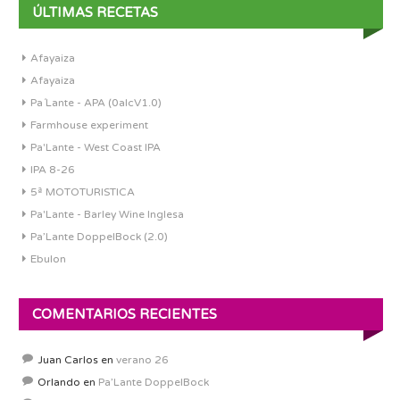
ÚLTIMAS RECETAS
Afayaiza
Afayaiza
Pa´Lante - APA (0alcV1.0)
Farmhouse experiment
Pa'Lante - West Coast IPA
IPA 8-26
5ª MOTOTURISTICA
Pa'Lante - Barley Wine Inglesa
Pa’Lante DoppelBock (2.0)
Ebulon
COMENTARIOS RECIENTES
Juan Carlos
en
verano 26
Orlando
en
Pa’Lante DoppelBock