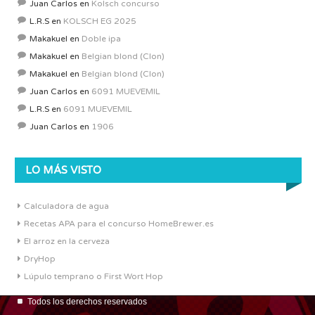
Juan Carlos
en
Kolsch concurso
L.R.S
en
KOLSCH EG 2025
Makakuel
en
Doble ipa
Makakuel
en
Belgian blond (Clon)
Makakuel
en
Belgian blond (Clon)
Juan Carlos
en
6091 MUEVEMIL
L.R.S
en
6091 MUEVEMIL
Juan Carlos
en
1906
LO MÁS VISTO
Calculadora de agua
Recetas APA para el concurso HomeBrewer.es
El arroz en la cerveza
DryHop
Lúpulo temprano o First Wort Hop
Todos los derechos reservados