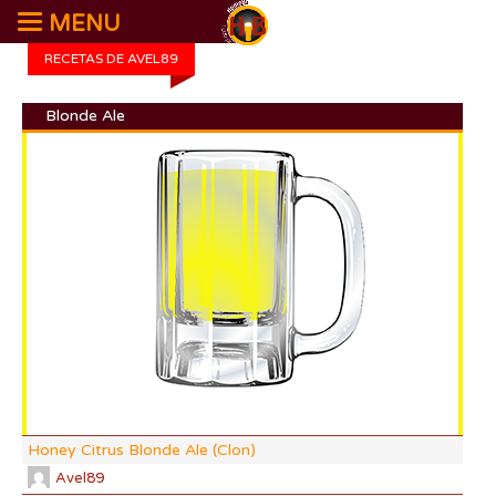
MENU
RECETAS DE AVEL89
Blonde Ale
DI:
DF:
IBU
AB
CO
Honey Citrus Blonde Ale (Clon)
Avel89