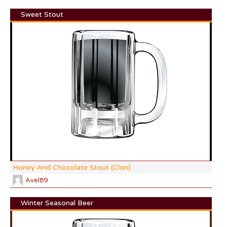
Sweet Stout
DI:
DF:
IBU
AB
CO
Honey And Chocolate Stout (Clon)
Avel89
Winter Seasonal Beer
DI: