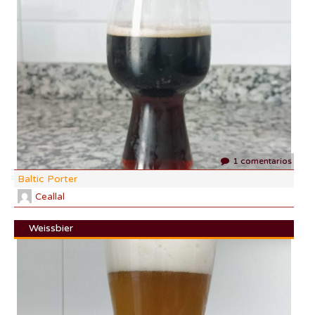
DF:
IBU
AB
CO
1 comentarios
Baltic Porter
Ceallal
Weissbier
DI:
DF:
IBU
AB