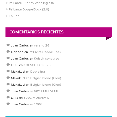
Pa'Lante - Barley Wine Inglesa
Pa’Lante DoppelBock (2.0)
Ebulon
COMENTARIOS RECIENTES
Juan Carlos
en
verano 26
Orlando
en
Pa’Lante DoppelBock
Juan Carlos
en
Kolsch concurso
L.R.S
en
KOLSCH EG 2025
Makakuel
en
Doble ipa
Makakuel
en
Belgian blond (Clon)
Makakuel
en
Belgian blond (Clon)
Juan Carlos
en
6091 MUEVEMIL
L.R.S
en
6091 MUEVEMIL
Juan Carlos
en
1906