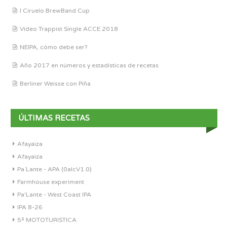
I Ciruelo BrewBand Cup
Vídeo Trappist Single ACCE 2018
NEIPA, cómo debe ser?
Año 2017 en números y estadísticas de recetas
Berliner Weisse con Piña
ÚLTIMAS RECETAS
Afayaiza
Afayaiza
Pa´Lante - APA (0alcV1.0)
Farmhouse experiment
Pa'Lante - West Coast IPA
IPA 8-26
5ª MOTOTURISTICA