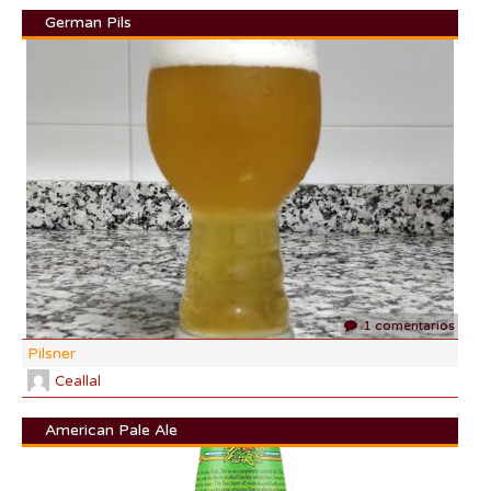
German Pils
DI:
DF:
IBU
AB
CO
1 comentarios
Pilsner
Ceallal
American Pale Ale
DI: