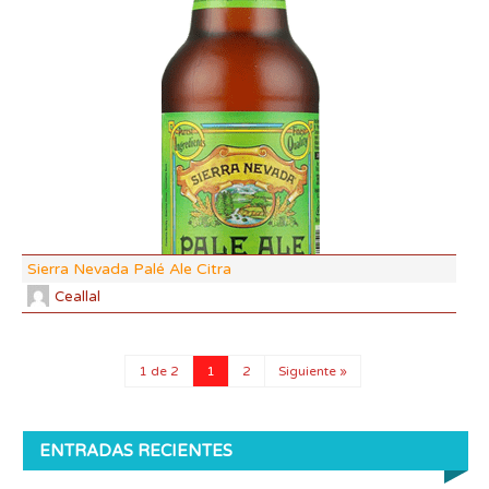
DF:
IBU
AB
CO
Sierra Nevada Palé Ale Citra
Ceallal
1 de 2
1
2
Siguiente »
ENTRADAS RECIENTES