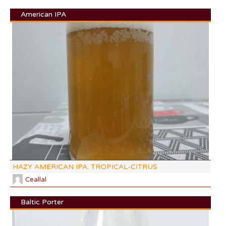
American IPA
DI:
DF:
IBU
AB
CO
HAZY AMERICAN IPA. TROPICAL-CITRUS
Ceallal
Baltic Porter
DI: