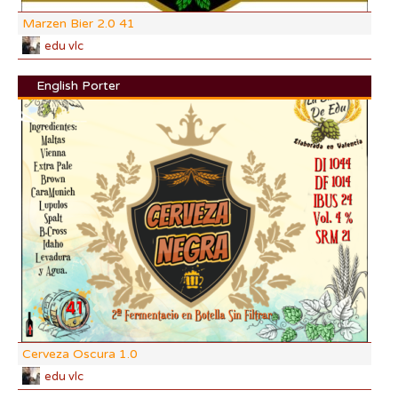
Marzen Bier 2.0 41
edu vlc
English Porter
DI:
DF:
IBU
AB
CO
Cerveza Oscura 1.0
edu vlc