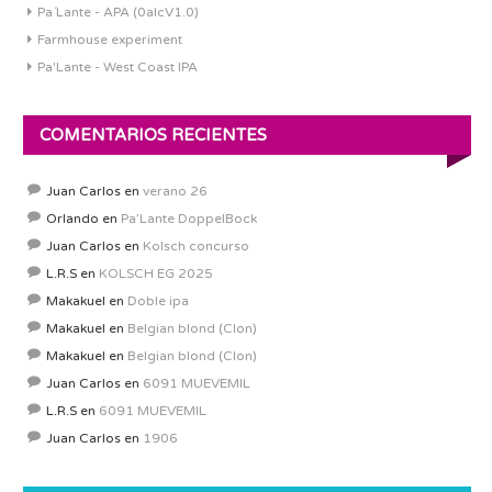
Pa´Lante - APA (0alcV1.0)
Farmhouse experiment
Pa'Lante - West Coast IPA
COMENTARIOS RECIENTES
Juan Carlos
en
verano 26
Orlando
en
Pa’Lante DoppelBock
Juan Carlos
en
Kolsch concurso
L.R.S
en
KOLSCH EG 2025
Makakuel
en
Doble ipa
Makakuel
en
Belgian blond (Clon)
Makakuel
en
Belgian blond (Clon)
Juan Carlos
en
6091 MUEVEMIL
L.R.S
en
6091 MUEVEMIL
Juan Carlos
en
1906