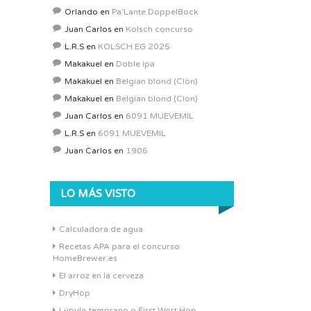
Orlando
en
Pa’Lante DoppelBock
Juan Carlos
en
Kolsch concurso
L.R.S
en
KOLSCH EG 2025
Makakuel
en
Doble ipa
Makakuel
en
Belgian blond (Clon)
Makakuel
en
Belgian blond (Clon)
Juan Carlos
en
6091 MUEVEMIL
L.R.S
en
6091 MUEVEMIL
Juan Carlos
en
1906
LO MÁS VISTO
Calculadora de agua
Recetas APA para el concurso
HomeBrewer.es
El arroz en la cerveza
DryHop
Lúpulo temprano o First Wort Hop