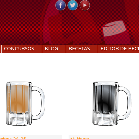
CONCURSOS
BLOG
RECETAS
EDITOR DE REC
DI:
1.077
DF:
1.019
IBU:
97.9
%
ABV:
7.79%
07 SRM
COLOR:
10.59 SRM
Amigos 24-25
Mi Negra