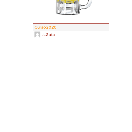
ABV:
4.7%
COLOR:
5.
Curso2020
JLGata