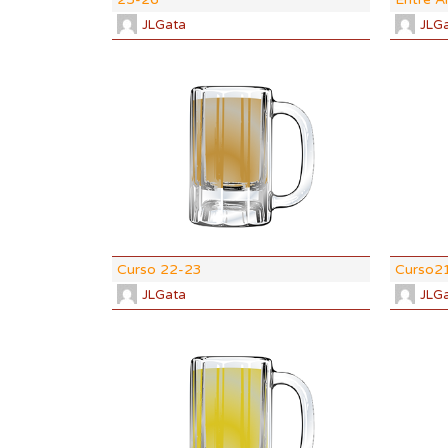
JLGata
JLG
DI:
1.058
DF:
1.015
IBU:
0
ABV:
5.77
COLOR:
8.
Curso 22-23
Curso2
JLGata
JLG
DI:
1.047
DF:
1.012
IBU:
0.9