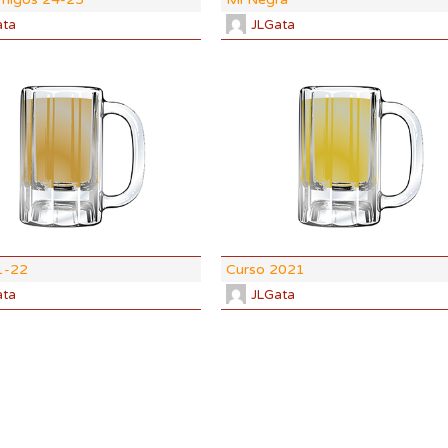
ata
JLGata
DI:
1.058
DF:
1.015
IBU:
78.3
%
ABV:
5.77%
62 SRM
COLOR:
8.12 SRM
1-22
Curso 2021
ata
JLGata