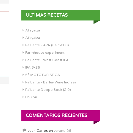
ÚLTIMAS RECETAS
Afayaiza
DI:
1.058
Afayaiza
DF:
1.015
Pa´Lante - APA (0alcV1.0)
IBU:
41
Farmhouse experiment
ABV:
5.77%
Pa'Lante - West Coast IPA
COLOR:
6.4 SRM
IPA 8-26
5ª MOTOTURISTICA
Pa'Lante - Barley Wine Inglesa
Pa’Lante DoppelBock (2.0)
Ebulon
COMENTARIOS RECIENTES
Juan Carlos
en
verano 26