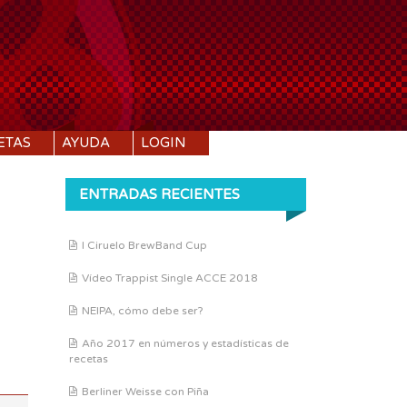
ETAS
AYUDA
LOGIN
ENTRADAS RECIENTES
I Ciruelo BrewBand Cup
DI:
1.065
Vídeo Trappist Single ACCE 2018
DF:
1.016
IBU:
87.4
NEIPA, cómo debe ser?
ABV:
6.58%
Año 2017 en números y estadísticas de
recetas
COLOR:
46.02 SRM
Berliner Weisse con Piña