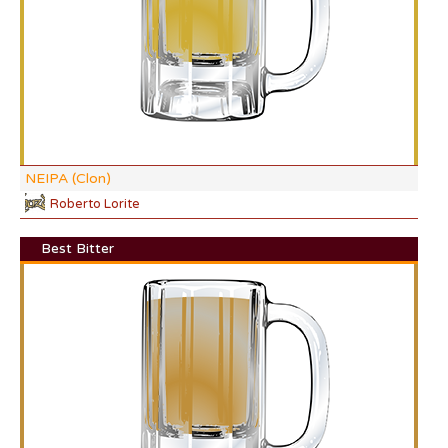
CO
NEIPA (Clon)
Roberto Lorite
Best Bitter
DI:
DF:
IBU
AB
CO