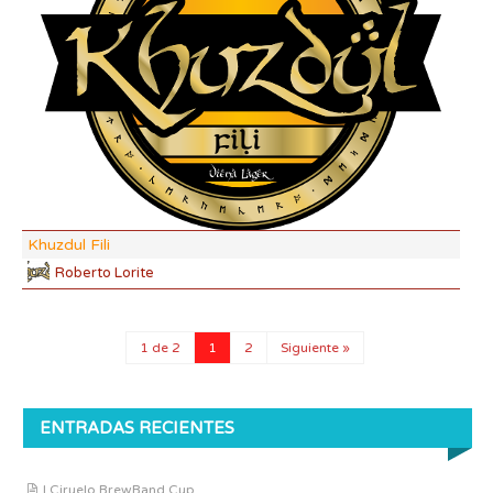
IBU
AB
CO
Khuzdul Fili
Roberto Lorite
1 de 2
1
2
Siguiente »
ENTRADAS RECIENTES
I Ciruelo BrewBand Cup