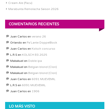
Cream Ale (Facu)
Marabunta Remolacha Saison 2026
COMENTARIOS RECIENTES
Juan Carlos
en
verano 26
Orlando
en
Pa’Lante DoppelBock
Juan Carlos
en
Kolsch concurso
L.R.S
en
KOLSCH EG 2025
Makakuel
en
Doble ipa
Makakuel
en
Belgian blond (Clon)
Makakuel
en
Belgian blond (Clon)
Juan Carlos
en
6091 MUEVEMIL
L.R.S
en
6091 MUEVEMIL
Juan Carlos
en
1906
LO MÁS VISTO